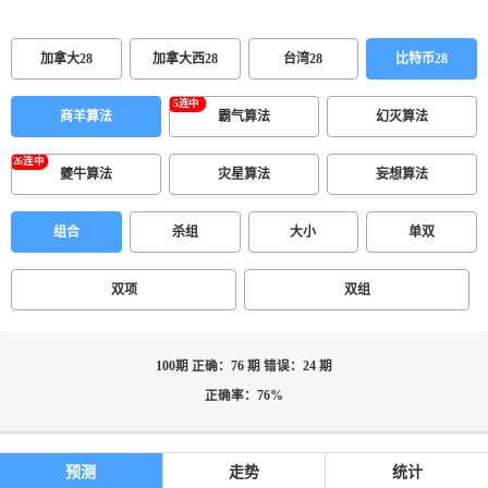
加拿大28
加拿大西28
台湾28
比特币28
商羊算法
霸气算法
幻灭算法
夔牛算法
灾星算法
妄想算法
组合
杀组
大小
单双
双项
双组
100期 正确：76 期 错误：24 期
正确率：76%
预测
走势
统计