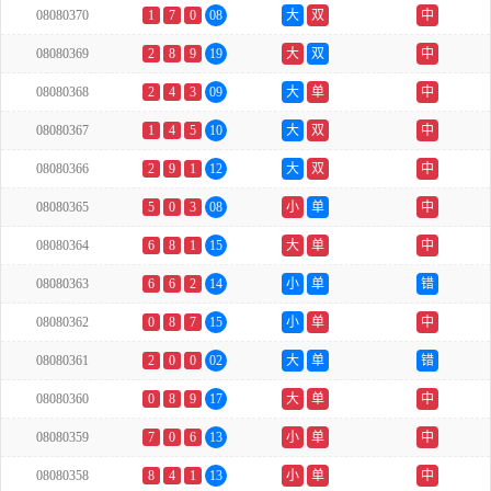
08080370
1
7
0
08
大
双
中
08080369
2
8
9
19
大
双
中
08080368
2
4
3
09
大
单
中
08080367
1
4
5
10
大
双
中
08080366
2
9
1
12
大
双
中
08080365
5
0
3
08
小
单
中
08080364
6
8
1
15
大
单
中
08080363
6
6
2
14
小
单
错
08080362
0
8
7
15
小
单
中
08080361
2
0
0
02
大
单
错
08080360
0
8
9
17
大
单
中
08080359
7
0
6
13
小
单
中
08080358
8
4
1
13
小
单
中