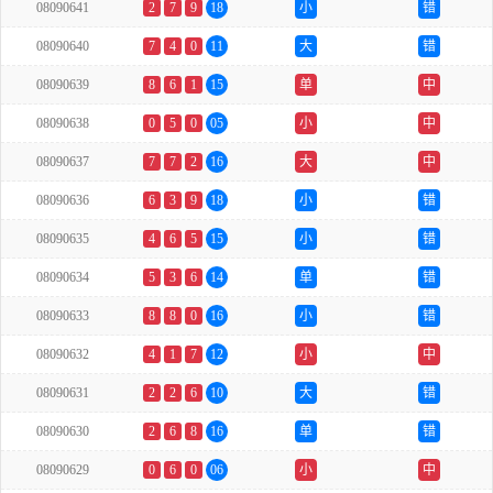
08090641
2
7
9
18
小
错
08090640
7
4
0
11
大
错
08090639
8
6
1
15
单
中
08090638
0
5
0
05
小
中
08090637
7
7
2
16
大
中
08090636
6
3
9
18
小
错
08090635
4
6
5
15
小
错
08090634
5
3
6
14
单
错
08090633
8
8
0
16
小
错
08090632
4
1
7
12
小
中
08090631
2
2
6
10
大
错
08090630
2
6
8
16
单
错
08090629
0
6
0
06
小
中