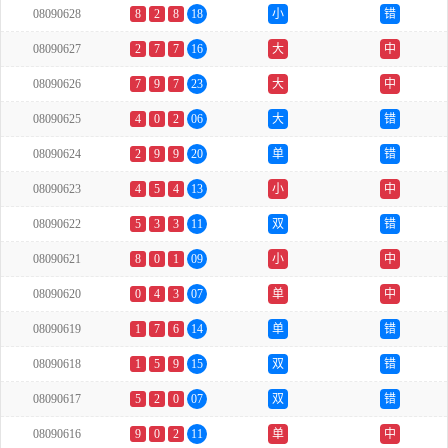
08090628
8
2
8
18
小
错
08090627
2
7
7
16
大
中
08090626
7
9
7
23
大
中
08090625
4
0
2
06
大
错
08090624
2
9
9
20
单
错
08090623
4
5
4
13
小
中
08090622
5
3
3
11
双
错
08090621
8
0
1
09
小
中
08090620
0
4
3
07
单
中
08090619
1
7
6
14
单
错
08090618
1
5
9
15
双
错
08090617
5
2
0
07
双
错
08090616
9
0
2
11
单
中