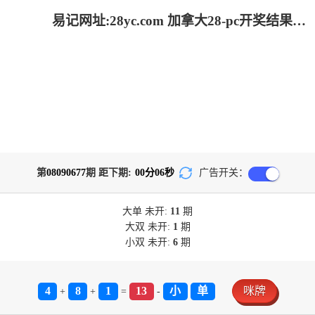
易记网址:28yc.com 加拿大28-pc开奖结果预测加拿大|加拿大28预测开奖官网咪牌|加拿大预测28在线预测官网_专注研究!
第
08090677
期 距下期:
00
分
06
秒
广告开关：
大单
未开:
11
期
大双
未开:
1
期
小双
未开:
6
期
4
8
1
13
小
单
咪牌
+
+
=
-