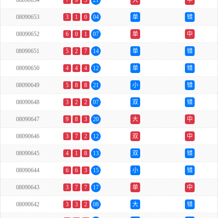
08090654
7
9
5
21
大
中
08090653
3
1
0
04
单
错
08090652
6
0
1
07
单
中
08090651
5
2
7
14
单
错
08090650
4
4
4
12
单
错
08090649
5
8
8
21
小
错
08090648
3
2
2
07
双
错
08090647
9
8
3
20
大
中
08090646
3
7
2
12
双
中
08090645
4
1
8
13
双
错
08090644
6
6
3
15
小
错
08090643
3
7
7
17
单
中
08090642
3
3
2
08
大
错