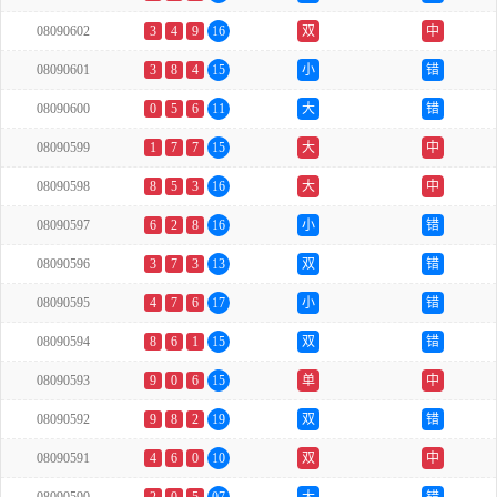
08090602
3
4
9
16
双
中
08090601
3
8
4
15
小
错
08090600
0
5
6
11
大
错
08090599
1
7
7
15
大
中
08090598
8
5
3
16
大
中
08090597
6
2
8
16
小
错
08090596
3
7
3
13
双
错
08090595
4
7
6
17
小
错
08090594
8
6
1
15
双
错
08090593
9
0
6
15
单
中
08090592
9
8
2
19
双
错
08090591
4
6
0
10
双
中