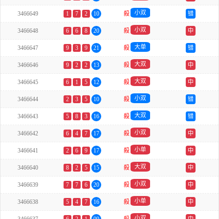
小双
3466649
1
7
2
10
殺
错
小双
3466648
6
6
8
20
殺
中
大单
3466647
9
3
9
21
殺
错
大双
3466646
9
2
2
13
殺
中
大双
3466645
6
1
5
12
殺
中
小双
3466644
2
3
5
10
殺
错
大双
3466643
5
8
3
16
殺
错
小双
3466642
6
4
7
17
殺
中
小单
3466641
2
6
9
17
殺
中
大双
3466640
8
2
5
15
殺
中
小双
3466639
7
7
6
20
殺
中
小单
3466638
5
4
7
16
殺
中
小双