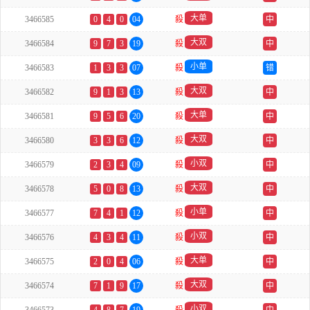
大单
3466585
0
4
0
04
殺
中
大双
3466584
9
7
3
19
殺
中
小单
3466583
1
3
3
07
殺
错
大双
3466582
9
1
3
13
殺
中
大单
3466581
9
5
6
20
殺
中
大双
3466580
3
3
6
12
殺
中
小双
3466579
2
3
4
09
殺
中
大双
3466578
5
0
8
13
殺
中
小单
3466577
7
4
1
12
殺
中
小双
3466576
4
3
4
11
殺
中
大单
3466575
2
0
4
06
殺
中
大双
3466574
7
1
9
17
殺
中
小双