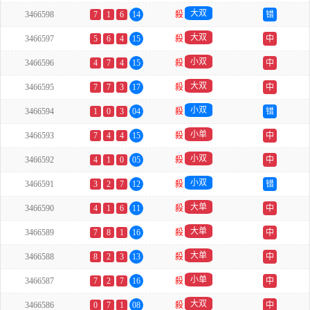
大双
3466598
7
1
6
14
殺
错
大双
3466597
5
6
4
15
殺
中
小双
3466596
4
7
4
15
殺
中
大双
3466595
7
7
3
17
殺
中
小双
3466594
1
0
3
04
殺
错
小单
3466593
7
4
4
15
殺
中
小双
3466592
4
1
0
05
殺
中
小双
3466591
3
2
7
12
殺
错
大单
3466590
4
1
6
11
殺
中
大单
3466589
7
8
1
16
殺
中
大单
3466588
8
2
3
13
殺
中
小单
3466587
7
2
7
16
殺
中
大双
3466586
0
7
1
08
殺
中