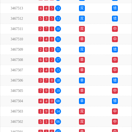
3467513
4
4
5
13
双
错
3467512
5
3
5
13
双
错
3467511
2
7
1
10
双
中
3467510
7
4
0
11
单
中
3467509
2
6
3
11
双
错
3467508
6
9
2
17
单
中
3467507
2
4
9
15
单
中
3467506
3
7
8
18
单
错
3467505
7
9
3
19
单
中
3467504
4
4
0
08
单
错
3467503
1
9
4
14
双
中
3467502
5
1
0
06
双
中