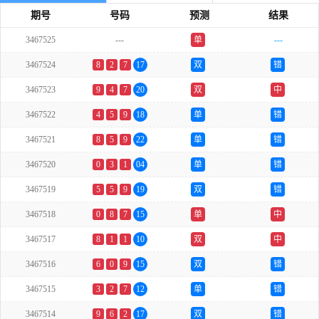
期号
号码
预测
结果
3467525
---
单
---
3467524
8
2
7
17
双
错
3467523
9
4
7
20
双
中
3467522
4
5
9
18
单
错
3467521
8
5
9
22
单
错
3467520
0
3
1
04
单
错
3467519
5
5
9
19
双
错
3467518
0
8
7
15
单
中
3467517
8
1
1
10
双
中
3467516
6
0
9
15
双
错
3467515
3
2
7
12
单
错
3467514
9
6
2
17
双
错