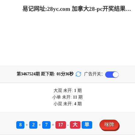
易记网址:28yc.com 加拿大28-pc开奖结果预测加拿大|加拿大28预测开奖官网咪牌|加拿大预测28在线预测官网_专注研究!
第
3467524
期 距下期:
01
分
36
秒
广告开关：
大双
未开:
1
期
小单
未开:
11
期
小双
未开:
4
期
8
2
7
17
大
单
咪牌
+
+
=
-