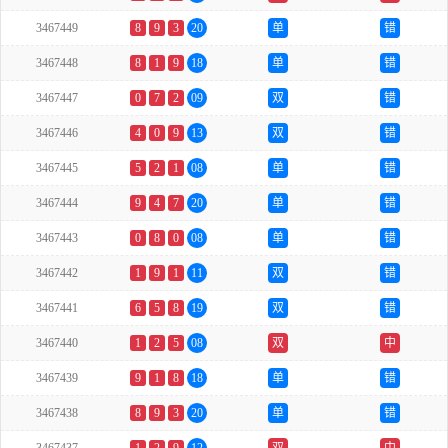
3467449
8
9
3
20
单
错
3467448
8
1
9
18
单
错
3467447
0
7
2
09
双
错
3467446
4
0
9
13
双
错
3467445
5
2
1
08
单
错
3467444
9
4
7
20
单
错
3467443
0
8
0
08
单
错
3467442
1
9
1
11
双
错
3467441
6
5
8
19
双
错
3467440
1
2
5
08
双
中
3467439
9
1
8
18
单
错
3467438
8
9
3
20
单
错