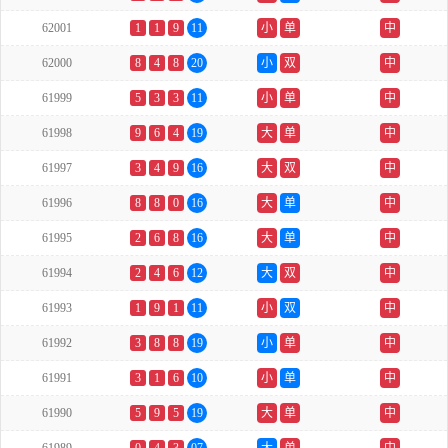
62001
1
1
9
11
小
单
中
62000
8
4
8
20
小
双
中
61999
5
3
3
11
小
单
中
61998
9
6
4
19
大
单
中
61997
3
4
9
16
大
双
中
61996
8
8
0
16
大
单
中
61995
2
6
8
16
大
单
中
61994
2
4
6
12
大
双
中
61993
1
9
1
11
小
双
中
61992
3
8
8
19
小
单
中
61991
3
1
6
10
小
单
中
61990
5
9
5
19
大
单
中