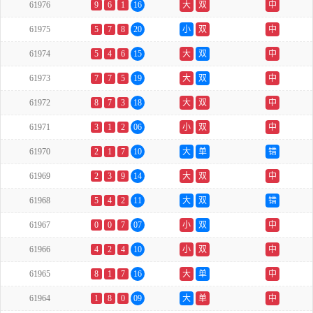
61976
9
6
1
16
大
双
中
61975
5
7
8
20
小
双
中
61974
5
4
6
15
大
双
中
61973
7
7
5
19
大
双
中
61972
8
7
3
18
大
双
中
61971
3
1
2
06
小
双
中
61970
2
1
7
10
大
单
错
61969
2
3
9
14
大
双
中
61968
5
4
2
11
大
双
错
61967
0
0
7
07
小
双
中
61966
4
2
4
10
小
双
中
61965
8
1
7
16
大
单
中
61964
1
8
0
09
大
单
中