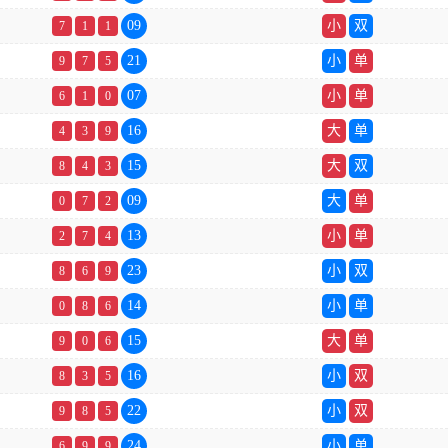
09
小
双
7
1
1
21
小
单
9
7
5
07
小
单
6
1
0
16
大
单
4
3
9
15
大
双
8
4
3
09
大
单
0
7
2
13
小
单
2
7
4
23
小
双
8
6
9
14
小
单
0
8
6
15
大
单
9
0
6
16
小
双
8
3
5
22
小
双
9
8
5
24
小
单
6
9
9