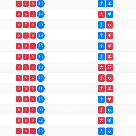
14
小
单
7
1
6
14
大
单
6
6
2
20
小
双
4
7
9
19
小
单
6
7
6
15
小
单
4
9
2
15
小
单
9
1
5
18
大
双
4
7
7
12
小
双
3
5
4
11
小
单
5
6
0
15
小
单
3
8
4
09
小
双
6
2
1
22
大
单
8
8
6
13
大
双
2
8
3