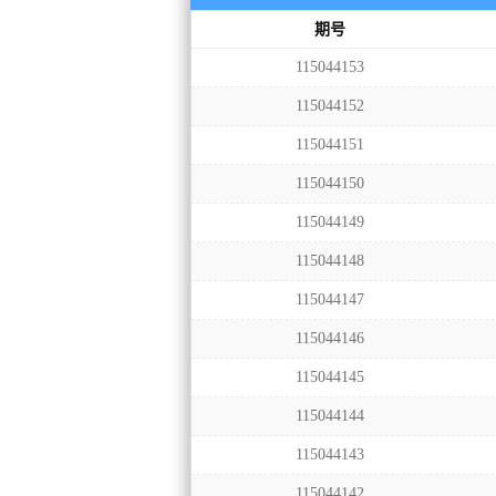
期号
115044153
115044152
115044151
115044150
115044149
115044148
115044147
115044146
115044145
115044144
115044143
115044142