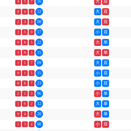
16
大
双
4
5
7
12
大
双
0
4
8
08
大
双
2
3
3
17
小
双
3
5
9
22
大
单
9
8
5
15
大
单
3
9
3
09
大
双
1
1
7
15
小
双
9
1
5
23
小
双
8
8
7
06
小
单
2
1
3
12
大
单
1
9
2
20
大
单
9
4
7
08
小
双
1
3
4