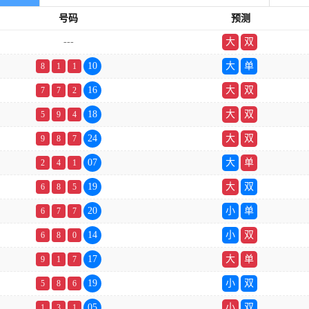
号码
预测
---
大
双
10
大
单
8
1
1
16
大
双
7
7
2
18
大
双
5
9
4
24
大
双
9
8
7
07
大
单
2
4
1
19
大
双
6
8
5
20
小
单
6
7
7
14
小
双
6
8
0
17
大
单
9
1
7
19
小
双
5
8
6
05
小
双
1
3
1