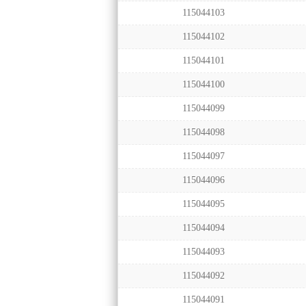
115044103
115044102
115044101
115044100
115044099
115044098
115044097
115044096
115044095
115044094
115044093
115044092
115044091