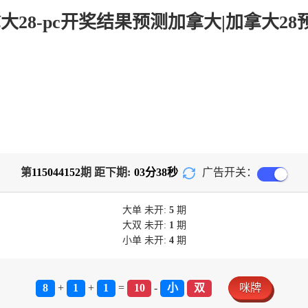
第
115044152
期 距下期:
03
分
38
秒
广告开关：
大单
未开:
5
期
大双
未开:
1
期
小单
未开:
4
期
8
+
1
+
1
=
10
-
小
双
咪牌