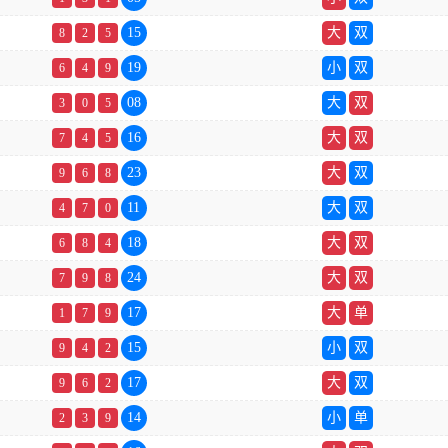
15
大
双
8
2
5
19
小
双
6
4
9
08
大
双
3
0
5
16
大
双
7
4
5
23
大
双
9
6
8
11
大
双
4
7
0
18
大
双
6
8
4
24
大
双
7
9
8
17
大
单
1
7
9
15
小
双
9
4
2
17
大
双
9
6
2
14
小
单
2
3
9