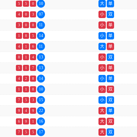
10
大
单
5
5
0
07
小
双
4
0
3
11
小
单
3
0
8
14
小
单
1
8
5
11
大
单
4
1
6
13
小
双
8
1
4
13
小
单
5
1
7
14
小
单
4
2
8
10
小
双
1
1
8
15
小
双
7
5
3
22
大
单
9
4
9
16
大
双
6
9
1
17
大
双
7
5
5