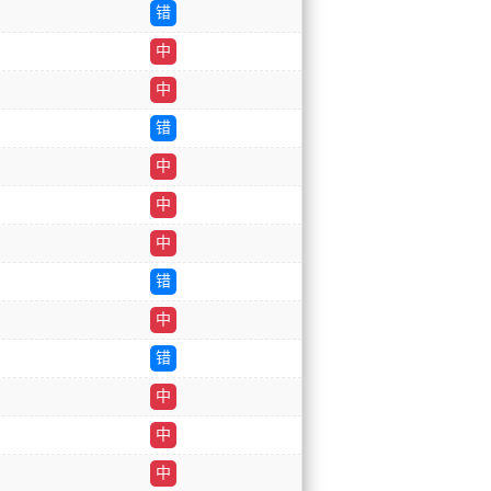
错
中
中
错
中
中
中
错
中
错
中
中
中