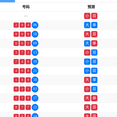
号码
预测
---
小
双
06
大
单
2
0
4
18
大
双
9
0
9
09
大
单
0
6
3
13
小
双
3
7
3
19
小
双
7
4
8
21
小
双
4
9
8
18
大
单
1
8
9
03
小
双
0
2
1
17
大
单
1
7
9
22
大
双
8
7
7
14
大
双
8
0
6