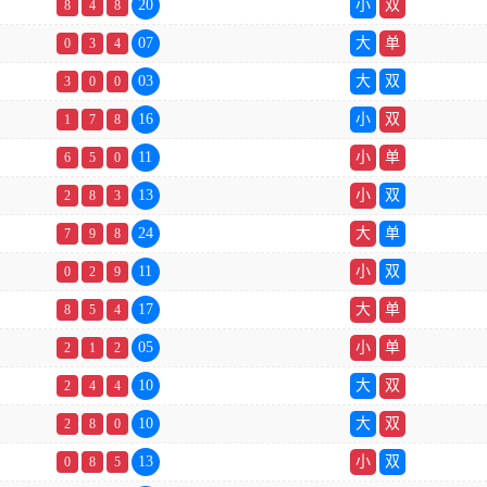
20
小
双
8
4
8
07
大
单
0
3
4
03
大
双
3
0
0
16
小
双
1
7
8
11
小
单
6
5
0
13
小
双
2
8
3
24
大
单
7
9
8
11
小
双
0
2
9
17
大
单
8
5
4
05
小
单
2
1
2
10
大
双
2
4
4
10
大
双
2
8
0
13
小
双
0
8
5