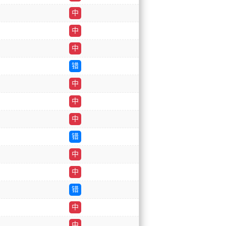
中
中
中
错
中
中
中
错
中
中
错
中
中