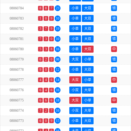
08060784
8
8
7
23
小单
大双
错
08060783
1
0
9
10
小单
大双
错
08060782
3
7
9
19
小单
大双
错
08060781
7
3
0
10
小单
大双
错
08060780
5
3
8
16
小单
大双
中
08060779
6
2
0
08
大双
小单
错
08060778
9
0
3
12
小单
大双
错
08060777
4
4
6
14
大双
小单
中
08060776
6
4
6
16
小双
大单
错
08060775
6
6
6
18
大双
小单
中
08060774
7
2
7
16
小双
大单
错
08060773
6
0
9
15
小单
大双
错