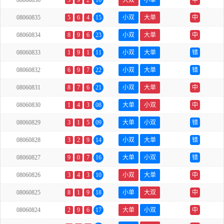
08060836
5
9
2
16
大双
小单
中
08060835
5
6
4
15
小双
大单
中
08060834
8
9
6
23
小双
大单
中
08060833
1
9
1
11
小双
大单
错
08060832
6
9
7
22
小双
大单
错
08060831
8
7
6
21
小双
大单
中
08060830
1
4
3
08
大单
小双
中
08060829
3
1
5
09
大单
小双
错
08060828
3
2
9
14
小双
大单
错
08060827
9
0
7
16
大单
小双
错
08060826
3
4
3
10
小双
大单
中
08060825
8
1
9
18
小单
大双
中
08060824
2
9
6
17
大单
小双
中