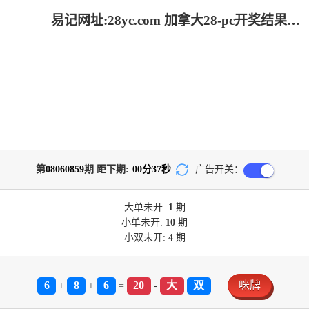
易记网址:28yc.com 加拿大28-pc开奖结果预测加拿大|加拿大28预测开奖官网咪牌|加拿大预测28在线预测官网_专注研究!
第
08060859
期 距下期:
00
分
37
秒
广告开关：
大单
未开:
1
期
小单
未开:
10
期
小双
未开:
4
期
6
8
6
20
大
双
咪牌
+
+
=
-