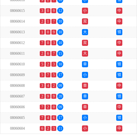
08060616
9
2
7
18
小
错
08060615
3
0
9
12
小
中
08060614
2
1
7
10
双
中
08060613
1
0
9
10
大
错
08060612
7
0
3
10
双
中
08060611
2
6
7
15
大
中
08060610
5
2
3
10
单
错
08060609
5
7
5
17
小
错
08060608
3
4
2
09
单
中
08060607
2
9
9
20
单
错
08060606
7
2
0
09
单
中
08060605
7
4
6
17
小
错
08060604
6
2
3
11
小
中