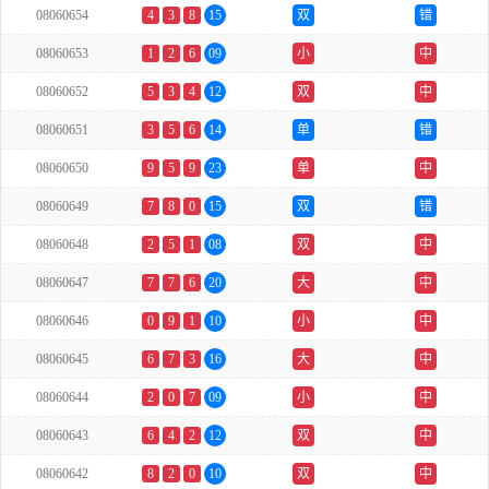
08060654
4
3
8
15
双
错
08060653
1
2
6
09
小
中
08060652
5
3
4
12
双
中
08060651
3
5
6
14
单
错
08060650
9
5
9
23
单
中
08060649
7
8
0
15
双
错
08060648
2
5
1
08
双
中
08060647
7
7
6
20
大
中
08060646
0
9
1
10
小
中
08060645
6
7
3
16
大
中
08060644
2
0
7
09
小
中
08060643
6
4
2
12
双
中
08060642
8
2
0
10
双
中