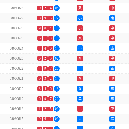
08060628
0
2
4
06
双
中
08060627
8
9
5
22
小
错
08060626
9
0
4
13
小
中
08060625
6
1
3
10
双
中
08060624
4
4
6
14
小
错
08060623
0
2
0
02
双
中
08060622
4
9
7
20
单
错
08060621
9
3
2
14
双
中
08060620
3
4
6
13
双
错
08060619
6
9
7
22
单
错
08060618
1
2
5
08
小
中
08060617
0
6
2
08
大
错