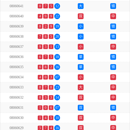
08060641
0
7
5
12
大
错
08060640
4
9
9
22
双
中
08060639
8
2
9
19
小
错
08060638
7
8
5
20
小
错
08060637
9
3
1
13
小
中
08060636
6
7
5
18
单
错
08060635
6
8
2
16
单
错
08060634
4
0
3
07
小
中
08060633
8
7
8
23
大
中
08060632
8
3
3
14
双
中
08060631
1
0
6
07
双
错
08060630
1
4
5
10
双
中
08060629
5
7
4
16
双
中