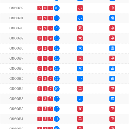
08060692
5
0
3
08
小
中
08060691
9
9
0
18
小
错
08060690
6
9
5
20
双
中
08060689
8
1
9
18
大
中
08060688
3
2
7
12
大
错
08060687
4
7
4
15
大
中
08060686
7
1
9
17
双
错
08060685
7
3
7
17
小
错
08060684
1
1
7
09
单
中
08060683
4
3
5
12
大
错
08060682
4
5
3
12
双
中
08060681
1
5
5
11
单
中