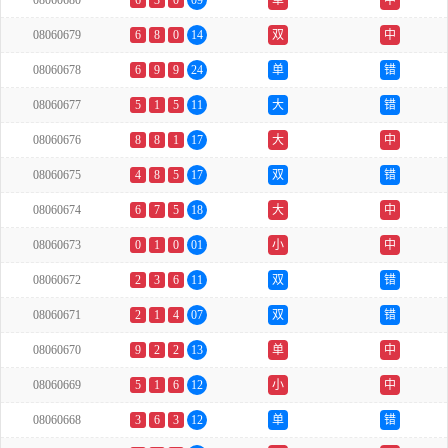
08060680
6
3
0
09
单
中
08060679
6
8
0
14
双
中
08060678
6
9
9
24
单
错
08060677
5
1
5
11
大
错
08060676
8
8
1
17
大
中
08060675
4
8
5
17
双
错
08060674
6
7
5
18
大
中
08060673
0
1
0
01
小
中
08060672
2
3
6
11
双
错
08060671
2
1
4
07
双
错
08060670
9
2
2
13
单
中
08060669
5
1
6
12
小
中
08060668
3
6
3
12
单
错