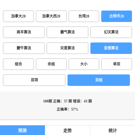
加拿大28
加拿大西28
台湾28
比特币28
商羊算法
霸气算法
幻灭算法
夔牛算法
灾星算法
妄想算法
组合
杀组
大小
单双
双项
双组
100期 正确：57 期 错误：43 期
正确率：57%
预测
走势
统计