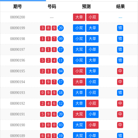
期号
号码
预测
结果
08090200
---
大单
小双
---
08090199
3
8
9
20
小双
大单
错
08090198
1
1
7
09
小双
大单
错
08090197
8
1
8
17
大双
小单
错
08090196
5
2
4
11
小双
大单
错
08090195
2
1
1
04
小双
大单
中
08090194
1
9
7
17
大单
小双
中
08090193
0
9
9
18
大单
小双
错
08090192
2
4
6
12
大单
小双
中
08090191
5
9
6
20
大双
小单
中
08090190
3
0
0
03
大双
小单
中
08090189
6
8
5
19
大双
小单
错