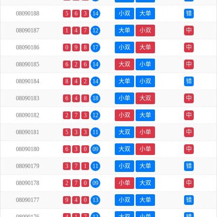
08090188
5
6
3
14
小双
大单
错
08090187
1
4
7
12
大单
小双
中
08090186
0
9
8
17
小双
大单
中
08090185
6
2
6
14
大双
小单
中
08090184
8
4
2
14
大单
小双
错
08090183
6
4
8
18
小单
大双
中
08090182
2
7
3
12
小双
大单
中
08090181
5
3
3
11
大双
小单
中
08090180
6
3
0
09
大双
小单
中
08090179
3
7
1
11
小双
大单
错
08090178
2
7
0
09
小单
大双
中
08090177
9
4
0
13
小双
大单
错