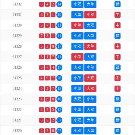
61332
8
4
2
14
小双
大单
错
61331
6
3
1
10
大单
小双
中
61330
3
7
1
11
小单
大双
中
61329
7
3
1
11
小双
大单
错
61328
5
3
9
17
小双
大单
中
61327
3
1
7
11
小单
大双
中
61326
6
7
4
17
大双
小单
错
61325
4
9
7
20
小单
大双
中
61324
9
2
7
18
小单
大双
中
61323
4
6
0
10
大双
小单
错
61322
2
5
5
12
小单
大双
错
61321
0
5
2
07
小双
大单
错
61320
2
5
0
07
小双
大单
错