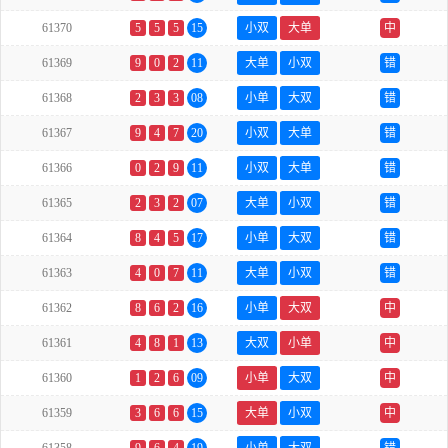
61370
5
5
5
15
小双
大单
中
61369
9
0
2
11
大单
小双
错
61368
2
3
3
08
小单
大双
错
61367
9
4
7
20
小双
大单
错
61366
0
2
9
11
小双
大单
错
61365
2
3
2
07
大单
小双
错
61364
8
4
5
17
小单
大双
错
61363
4
0
7
11
大单
小双
错
61362
8
6
2
16
小单
大双
中
61361
4
8
1
13
大双
小单
中
61360
1
2
6
09
小单
大双
中
61359
3
6
6
15
大单
小双
中