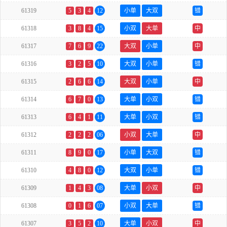
61319
5
3
4
12
小单
大双
错
61318
3
8
4
15
小双
大单
中
61317
7
6
9
22
大双
小单
中
61316
3
2
5
10
大双
小单
错
61315
2
6
6
14
大双
小单
中
61314
6
7
0
13
大单
小双
错
61313
6
4
1
11
大单
小双
错
61312
2
2
2
06
小双
大单
中
61311
8
9
0
17
小单
大双
错
61310
4
8
0
12
大双
小单
错
61309
1
4
3
08
大单
小双
中
61308
0
1
6
07
小双
大单
错
61307
3
5
2
10
大单
小双
中