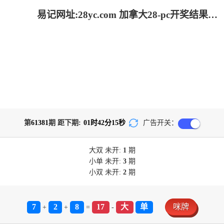
易记网址:28yc.com 加拿大28-pc开奖结果预测加拿大|加拿大28预测开奖官网咪牌|加拿大预测28在线预测官网_专注研究!
第
61381
期 距下期:
01
时
42
分
15
秒
广告开关：
大双
未开:
1
期
小单
未开:
3
期
小双
未开:
2
期
7
2
8
17
大
单
咪牌
+
+
=
-