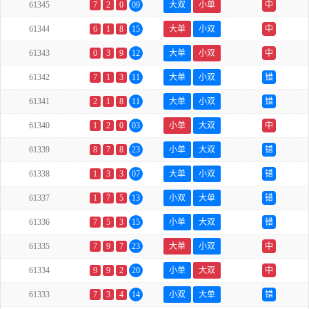
61345
7
2
0
09
大双
小单
中
61344
6
1
8
15
大单
小双
中
61343
0
3
9
12
大单
小双
中
61342
7
1
3
11
大单
小双
错
61341
2
1
8
11
大单
小双
错
61340
1
2
0
03
小单
大双
中
61339
8
7
8
23
小单
大双
错
61338
1
3
3
07
大单
小双
错
61337
1
7
5
13
小双
大单
错
61336
7
5
3
15
小单
大双
错
61335
7
9
7
23
大单
小双
中
61334
9
9
2
20
小单
大双
中
61333
7
3
4
14
小双
大单
错