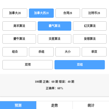
加拿大28
加拿大西28
台湾28
比特币28
商羊算法
霸气算法
幻灭算法
夔牛算法
灾星算法
妄想算法
组合
杀组
大小
单双
双项
双组
100期 正确：60 期 错误：40 期
正确率：60%
预测
走势
统计