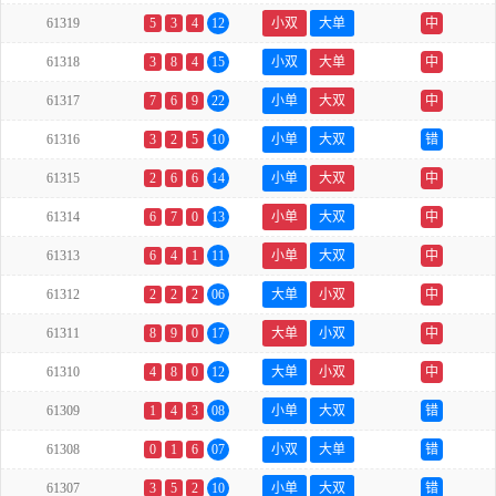
61319
5
3
4
12
小双
大单
中
61318
3
8
4
15
小双
大单
中
61317
7
6
9
22
小单
大双
中
61316
3
2
5
10
小单
大双
错
61315
2
6
6
14
小单
大双
中
61314
6
7
0
13
小单
大双
中
61313
6
4
1
11
小单
大双
中
61312
2
2
2
06
大单
小双
中
61311
8
9
0
17
大单
小双
中
61310
4
8
0
12
大单
小双
中
61309
1
4
3
08
小单
大双
错
61308
0
1
6
07
小双
大单
错
61307
3
5
2
10
小单
大双
错