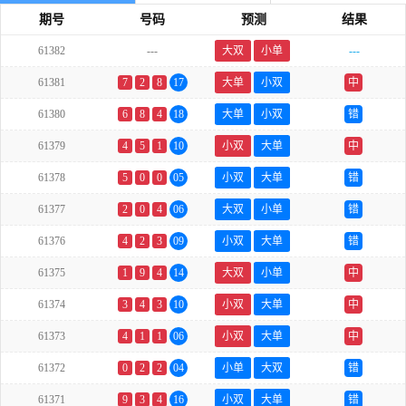
期号
号码
预测
结果
61382
---
大双
小单
---
61381
7
2
8
17
大单
小双
中
61380
6
8
4
18
大单
小双
错
61379
4
5
1
10
小双
大单
中
61378
5
0
0
05
小双
大单
错
61377
2
0
4
06
大双
小单
错
61376
4
2
3
09
小双
大单
错
61375
1
9
4
14
大双
小单
中
61374
3
4
3
10
小双
大单
中
61373
4
1
1
06
小双
大单
中
61372
0
2
2
04
小单
大双
错
61371
9
3
4
16
小双
大单
错