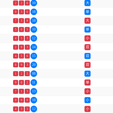
10
大
2
2
6
18
单
9
3
6
18
大
7
3
8
10
单
5
0
5
12
小
4
5
3
14
双
2
9
3
15
双
4
5
6
20
双
8
9
3
08
大
1
2
5
11
单
9
0
2
13
小
7
1
5
18
小
9
9
0
12
小
4
3
5