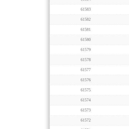
61583
61582
61581
61580
61579
61578
61577
61576
61575
61574
61573
61572