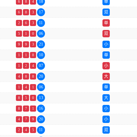
18
单
6
8
4
17
双
6
8
3
11
单
2
6
3
06
双
5
1
0
21
小
9
9
3
10
单
1
1
8
07
小
1
2
4
20
大
4
8
8
06
单
1
4
1
13
大
8
5
0
16
小
8
7
1
20
小
4
7
9
11
双
2
4
5