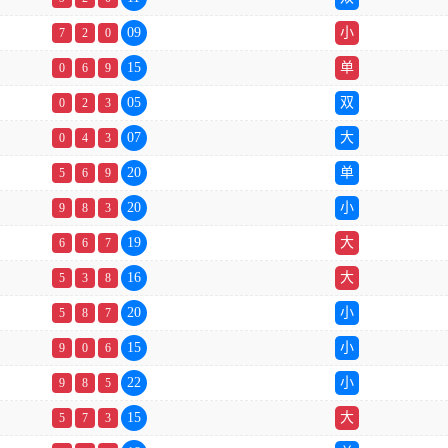
09
小
7
2
0
15
单
0
6
9
05
双
0
2
3
07
大
0
4
3
20
单
5
6
9
20
小
9
8
3
19
大
6
6
7
16
大
5
3
8
20
小
5
8
7
15
小
9
0
6
22
小
9
8
5
15
大
5
7
3