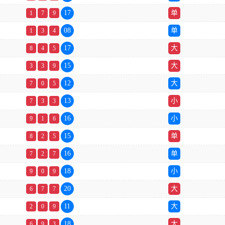
17
单
1
7
9
08
单
1
3
4
17
大
8
4
5
15
大
3
3
9
12
大
7
0
5
13
小
7
3
3
16
小
9
1
6
15
单
8
2
5
16
单
7
2
7
18
小
9
0
9
20
大
6
7
7
11
大
2
0
9
18
大
6
9
3