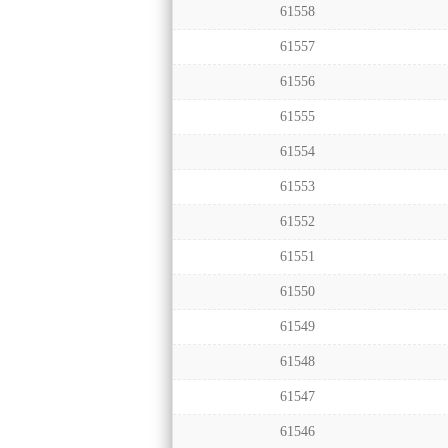
61558
61557
61556
61555
61554
61553
61552
61551
61550
61549
61548
61547
61546