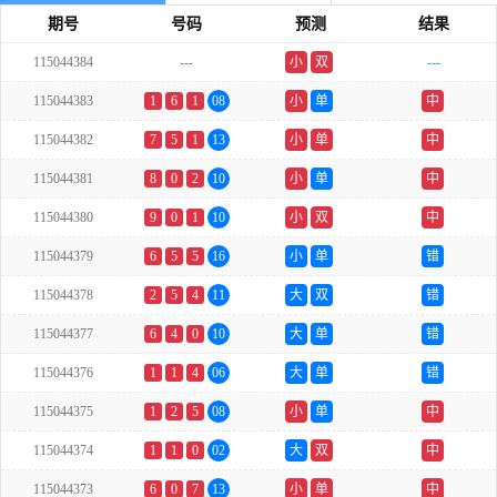
期号
号码
预测
结果
115044384
---
小
双
---
115044383
1
6
1
08
小
单
中
115044382
7
5
1
13
小
单
中
115044381
8
0
2
10
小
单
中
115044380
9
0
1
10
小
双
中
115044379
6
5
5
16
小
单
错
115044378
2
5
4
11
大
双
错
115044377
6
4
0
10
大
单
错
115044376
1
1
4
06
大
单
错
115044375
1
2
5
08
小
单
中
115044374
1
1
0
02
大
双
中
115044373
6
0
7
13
小
单
中