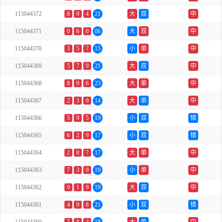
115044372
8
9
4
21
大
双
中
115044371
0
6
0
06
大
双
中
115044370
3
5
7
15
小
单
中
115044369
5
7
9
21
大
双
中
115044368
8
9
6
23
大
单
中
115044367
2
3
9
14
大
单
中
115044366
5
9
5
19
小
双
错
115044365
6
2
9
17
小
双
错
115044364
2
8
7
17
大
单
中
115044363
7
3
9
19
小
单
中
115044362
9
1
9
19
大
双
中
115044361
4
9
8
21
小
双
错