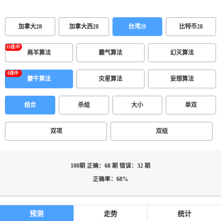
加拿大28
加拿大西28
台湾28
比特币28
商羊算法
霸气算法
幻灭算法
夔牛算法
灾星算法
妄想算法
组合
杀组
大小
单双
双项
双组
100期 正确：68 期 错误：32 期
正确率：68%
预测
走势
统计