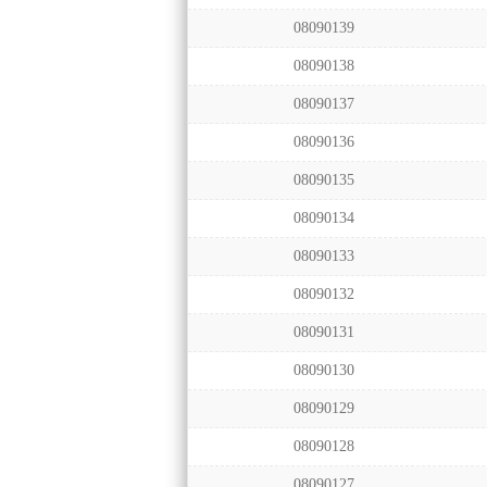
08090139
08090138
08090137
08090136
08090135
08090134
08090133
08090132
08090131
08090130
08090129
08090128
08090127