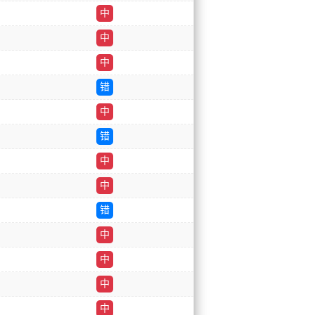
中
中
中
错
中
错
中
中
错
中
中
中
中