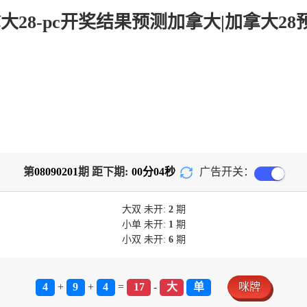
第
08090201
期 距下期:
00
分
04
秒
广告开关：
大双
未开:
2
期
小单
未开:
1
期
小双
未开:
6
期
4
+
9
+
4
=
17
-
大
单
咪牌