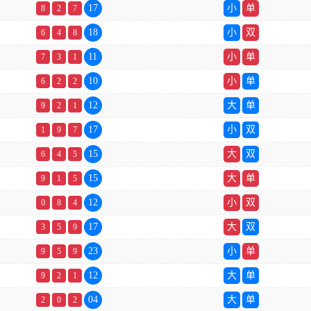
17
小
单
8
2
7
18
小
双
6
4
8
11
小
单
7
3
1
10
小
单
6
2
2
12
大
单
9
2
1
17
小
双
1
9
7
15
大
双
6
4
5
15
大
单
9
1
5
12
小
双
0
8
4
17
大
双
3
5
9
23
小
单
9
5
9
12
大
单
9
2
1
04
大
单
2
0
2