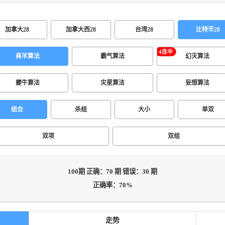
加拿大28
加拿大西28
台湾28
比特币28
商羊算法
霸气算法
幻灭算法
夔牛算法
灾星算法
妄想算法
组合
杀组
大小
单双
双项
双组
100期 正确：70 期 错误：30 期
正确率：70%
走势