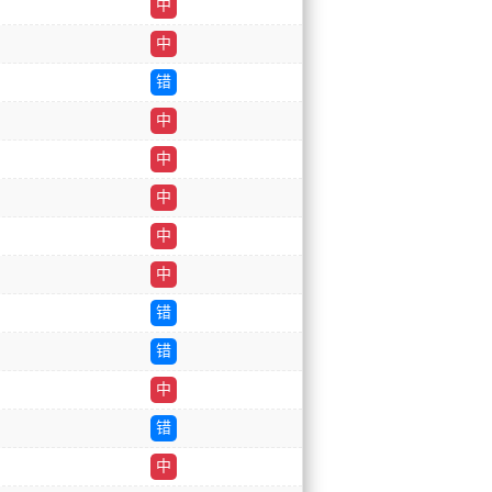
中
中
错
中
中
中
中
中
错
错
中
错
中