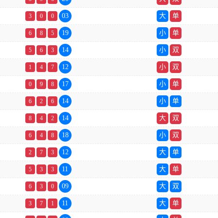
03
大
单
3
0
0
19
小
单
6
8
5
14
小
双
5
6
3
12
小
双
1
4
7
17
小
单
0
9
8
14
小
单
6
2
6
14
大
双
8
4
2
18
小
双
6
4
8
12
大
单
2
7
3
11
大
单
5
3
3
09
大
双
6
3
0
11
大
单
3
7
1