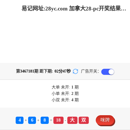
易记网址:28yc.com 加拿大28-pc开奖结果预测加拿大|加拿大28预测开奖官网咪牌|加拿大预测28在线预测官网_专注研究!
第
3467181
期 距下期:
02
分
47
秒
广告开关：
大单
未开:
1
期
小单
未开:
2
期
小双
未开:
4
期
4
6
8
18
大
双
咪牌
+
+
=
-