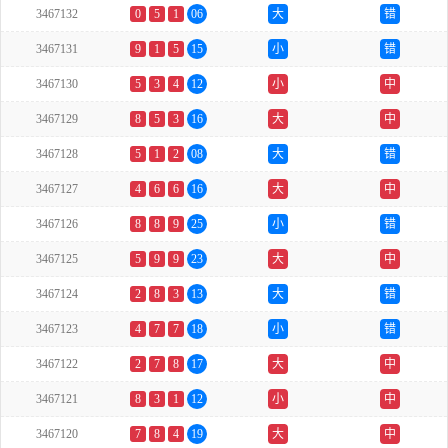
3467132
0
5
1
06
大
错
3467131
9
1
5
15
小
错
3467130
5
3
4
12
小
中
3467129
8
5
3
16
大
中
3467128
5
1
2
08
大
错
3467127
4
6
6
16
大
中
3467126
8
8
9
25
小
错
3467125
5
9
9
23
大
中
3467124
2
8
3
13
大
错
3467123
4
7
7
18
小
错
3467122
2
7
8
17
大
中
3467121
8
3
1
12
小
中
3467120
7
8
4
19
大
中