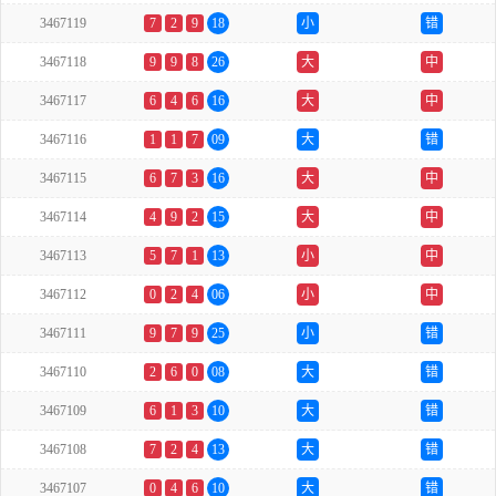
3467119
7
2
9
18
小
错
3467118
9
9
8
26
大
中
3467117
6
4
6
16
大
中
3467116
1
1
7
09
大
错
3467115
6
7
3
16
大
中
3467114
4
9
2
15
大
中
3467113
5
7
1
13
小
中
3467112
0
2
4
06
小
中
3467111
9
7
9
25
小
错
3467110
2
6
0
08
大
错
3467109
6
1
3
10
大
错
3467108
7
2
4
13
大
错
3467107
0
4
6
10
大
错