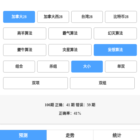
加拿大28
加拿大西28
台湾28
比特币28
商羊算法
霸气算法
幻灭算法
夔牛算法
灾星算法
妄想算法
组合
杀组
大小
单双
双项
双组
100期 正确：41 期 错误：59 期
正确率：41%
预测
走势
统计