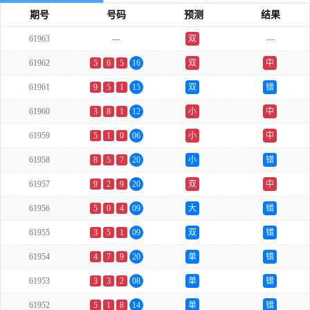
期号
号码
预测
结果
61963
---
双
---
61962
5
6
5
16
双
中
61961
9
5
1
15
双
错
61960
3
8
1
12
小
中
61959
5
1
0
06
小
中
61958
8
5
7
20
小
错
61957
9
2
9
20
双
中
61956
5
0
4
09
大
错
61955
3
5
1
09
双
错
61954
4
7
9
20
单
错
61953
3
3
2
08
单
错
61952
5
1
8
14
单
错