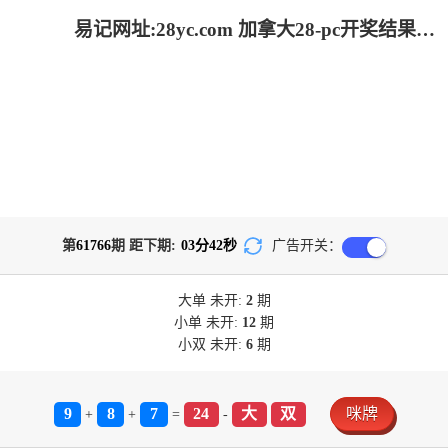
易记网址:28yc.com 加拿大28-pc开奖结果预测加拿大|加拿大28预测开奖官网咪牌|加拿大预测28在线预测官网_专注研究!
第
61766
期 距下期:
03
分
42
秒
广告开关：
大单
未开:
2
期
小单
未开:
12
期
小双
未开:
6
期
9
8
7
24
大
双
咪牌
+
+
=
-