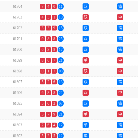
61704
7
4
0
11
双
错
61703
4
5
1
10
双
中
61702
3
3
9
15
双
错
61701
9
8
8
25
双
错
61700
6
3
8
17
双
错
61699
8
6
7
21
单
中
61698
0
1
7
08
双
中
61697
5
2
6
13
双
错
61696
6
8
8
22
双
中
61695
5
0
2
07
双
错
61694
5
7
9
21
单
中
61693
2
6
4
12
单
错
61692
5
2
5
12
单
错