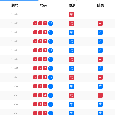
期号
号码
预测
结果
61767
---
单
---
61766
9
8
7
24
双
中
61765
8
5
3
16
单
错
61764
9
4
2
15
双
错
61763
3
9
9
21
双
错
61762
7
3
6
16
双
中
61761
6
7
2
15
双
错
61760
9
0
3
12
双
中
61759
5
4
1
10
单
错
61758
3
5
4
12
双
中
61757
5
1
6
12
单
错
61756
6
5
7
18
单
错