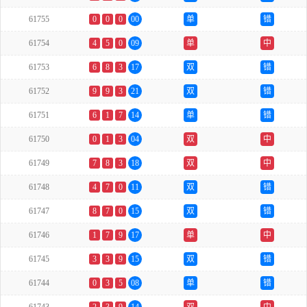
61755
0
0
0
00
单
错
61754
4
5
0
09
单
中
61753
6
8
3
17
双
错
61752
9
9
3
21
双
错
61751
6
1
7
14
单
错
61750
0
1
3
04
双
中
61749
7
8
3
18
双
中
61748
4
7
0
11
双
错
61747
8
7
0
15
双
错
61746
1
7
9
17
单
中
61745
3
3
9
15
双
错
61744
0
3
5
08
单
错