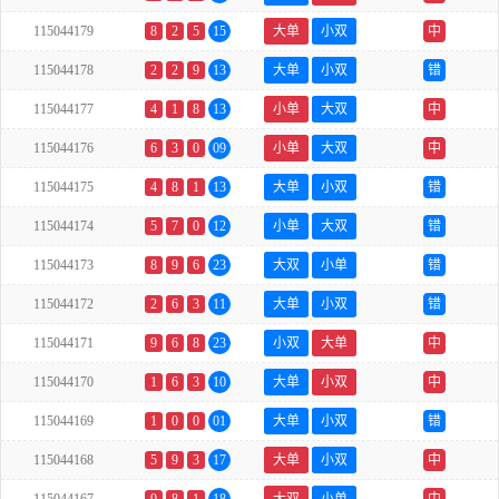
115044179
8
2
5
15
大单
小双
中
115044178
2
2
9
13
大单
小双
错
115044177
4
1
8
13
小单
大双
中
115044176
6
3
0
09
小单
大双
中
115044175
4
8
1
13
大单
小双
错
115044174
5
7
0
12
小单
大双
错
115044173
8
9
6
23
大双
小单
错
115044172
2
6
3
11
大单
小双
错
115044171
9
6
8
23
小双
大单
中
115044170
1
6
3
10
大单
小双
中
115044169
1
0
0
01
大单
小双
错
115044168
5
9
3
17
大单
小双
中