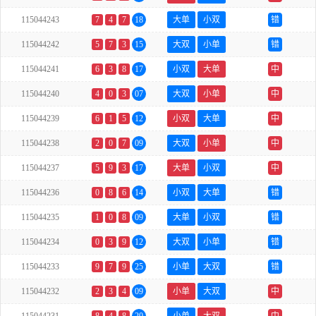
115044243
7
4
7
18
大单
小双
错
115044242
5
7
3
15
大双
小单
错
115044241
6
3
8
17
小双
大单
中
115044240
4
0
3
07
大双
小单
中
115044239
6
1
5
12
小双
大单
中
115044238
2
0
7
09
大双
小单
中
115044237
5
9
3
17
大单
小双
中
115044236
0
8
6
14
小双
大单
错
115044235
1
0
8
09
大单
小双
错
115044234
0
3
9
12
大双
小单
错
115044233
9
7
9
25
小单
大双
错
115044232
2
3
4
09
小单
大双
中