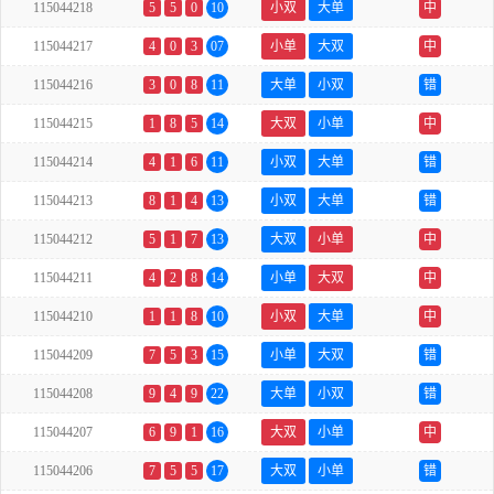
115044218
5
5
0
10
小双
大单
中
115044217
4
0
3
07
小单
大双
中
115044216
3
0
8
11
大单
小双
错
115044215
1
8
5
14
大双
小单
中
115044214
4
1
6
11
小双
大单
错
115044213
8
1
4
13
小双
大单
错
115044212
5
1
7
13
大双
小单
中
115044211
4
2
8
14
小单
大双
中
115044210
1
1
8
10
小双
大单
中
115044209
7
5
3
15
小单
大双
错
115044208
9
4
9
22
大单
小双
错
115044207
6
9
1
16
大双
小单
中
115044206
7
5
5
17
大双
小单
错