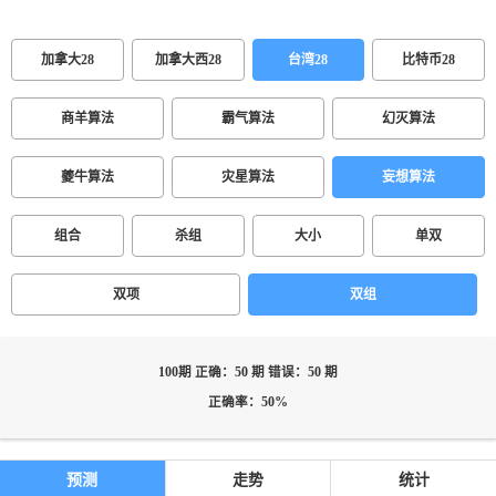
加拿大28
加拿大西28
台湾28
比特币28
商羊算法
霸气算法
幻灭算法
夔牛算法
灾星算法
妄想算法
组合
杀组
大小
单双
双项
双组
100期 正确：50 期 错误：50 期
正确率：50%
预测
走势
统计