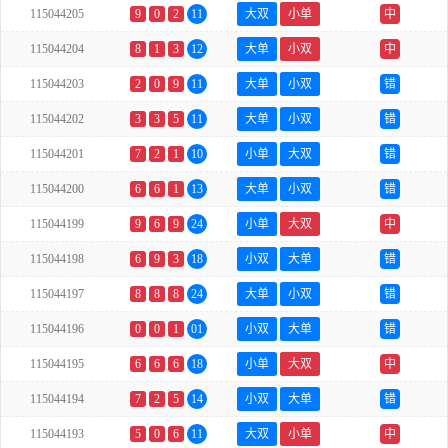
115044205
9
0
2
11
大双
小单
中
115044204
8
1
3
12
大单
小双
中
115044203
2
0
9
11
大单
小双
错
115044202
3
3
5
11
大单
小双
错
115044201
7
2
1
10
小单
大双
错
115044200
6
6
1
13
大单
小双
错
115044199
9
6
9
24
小单
大双
中
115044198
6
9
3
18
小双
大单
错
115044197
8
8
8
24
大单
小双
错
115044196
0
0
1
01
小双
大单
错
115044195
6
6
6
18
小单
大双
中
115044194
7
2
5
14
小双
大单
错
115044193
5
0
6
11
大双
小单
中