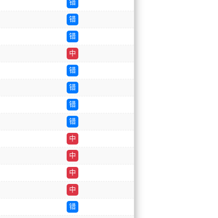
错
错
错
中
错
错
错
错
中
中
中
中
错