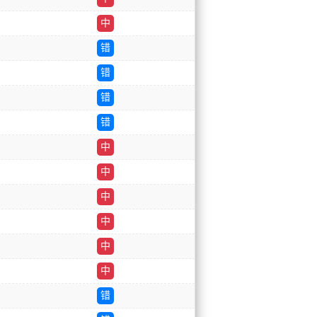
中
错
错
错
错
中
中
中
中
中
中
错