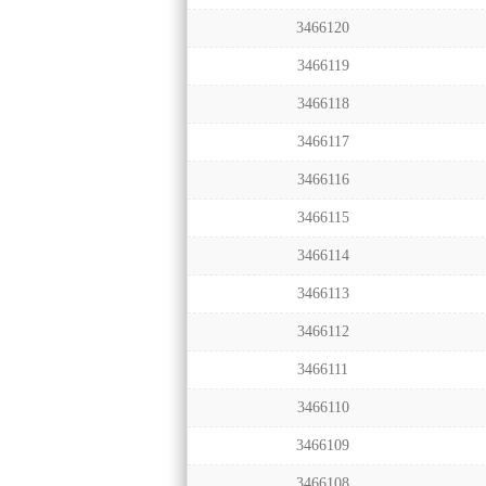
3466120
3466119
3466118
3466117
3466116
3466115
3466114
3466113
3466112
3466111
3466110
3466109
3466108