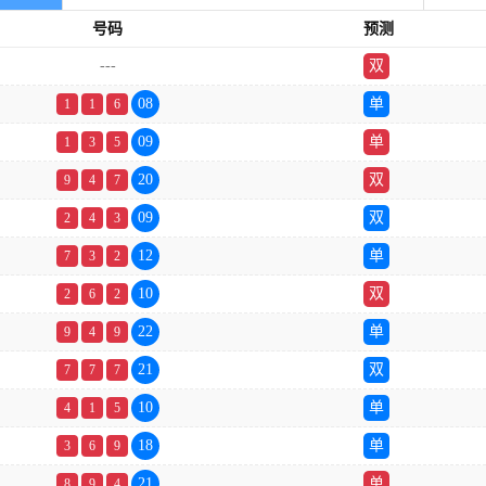
号码
预测
---
双
08
单
1
1
6
09
单
1
3
5
20
双
9
4
7
09
双
2
4
3
12
单
7
3
2
10
双
2
6
2
22
单
9
4
9
21
双
7
7
7
10
单
4
1
5
18
单
3
6
9
21
单
8
9
4