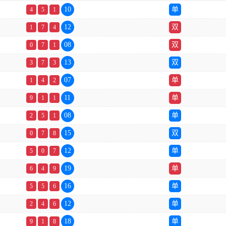
10
单
4
5
1
12
双
1
7
4
08
双
0
7
1
13
双
3
7
3
07
单
1
4
2
11
单
9
1
1
08
单
2
5
1
15
双
0
7
8
12
单
5
0
7
19
单
6
4
9
16
单
5
5
6
12
单
2
4
6
18
单
9
1
8