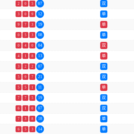
07
双
2
0
5
12
单
3
0
9
19
单
9
7
3
08
单
0
5
3
04
双
0
4
0
13
单
4
1
8
07
双
3
2
2
21
双
5
9
7
11
单
5
5
1
19
双
7
7
5
07
双
6
1
0
18
单
7
3
8
14
单
6
5
3