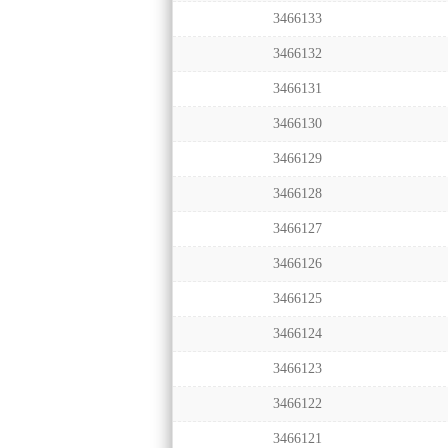
3466133
3466132
3466131
3466130
3466129
3466128
3466127
3466126
3466125
3466124
3466123
3466122
3466121