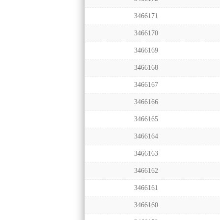
3466171
3466170
3466169
3466168
3466167
3466166
3466165
3466164
3466163
3466162
3466161
3466160