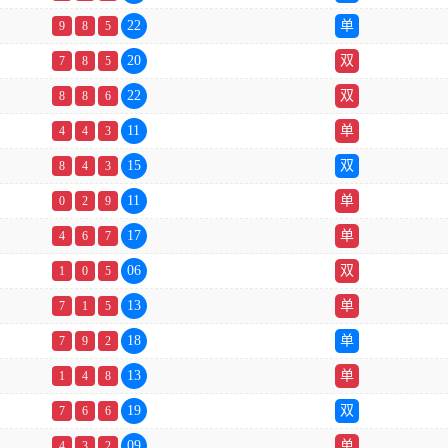
22
单
9
8
5
20
双
7
8
5
22
双
8
8
6
11
单
4
4
3
15
双
8
4
3
11
单
0
2
9
17
单
4
6
7
06
双
1
0
5
13
单
7
1
5
18
单
7
9
2
13
单
1
4
8
19
双
7
6
6
09
单
4
3
2