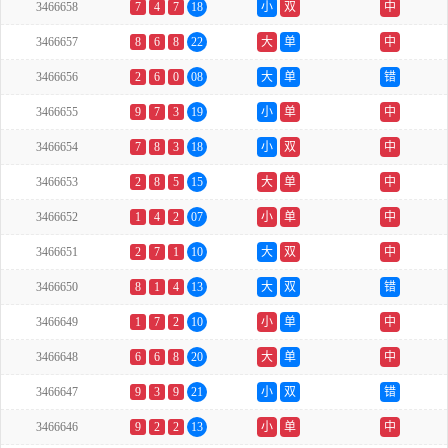
3466658
7
4
7
18
小
双
中
3466657
8
6
8
22
大
单
中
3466656
2
6
0
08
大
单
错
3466655
9
7
3
19
小
单
中
3466654
7
8
3
18
小
双
中
3466653
2
8
5
15
大
单
中
3466652
1
4
2
07
小
单
中
3466651
2
7
1
10
大
双
中
3466650
8
1
4
13
大
双
错
3466649
1
7
2
10
小
单
中
3466648
6
6
8
20
大
单
中
3466647
9
3
9
21
小
双
错
3466646
9
2
2
13
小
单
中