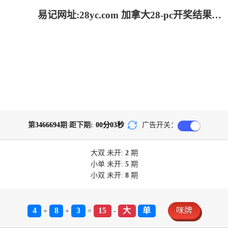
易记网址:28yc.com 加拿大28-pc开奖结果预测加拿大|加拿大28预测开奖官网咪牌|加拿大预测28在线预测官网_专注研究!
第
3466694
期 距下期:
00
分
03
秒
广告开关：
大双
未开:
2
期
小单
未开:
5
期
小双
未开:
8
期
4
8
3
15
大
单
咪牌
+
+
=
-