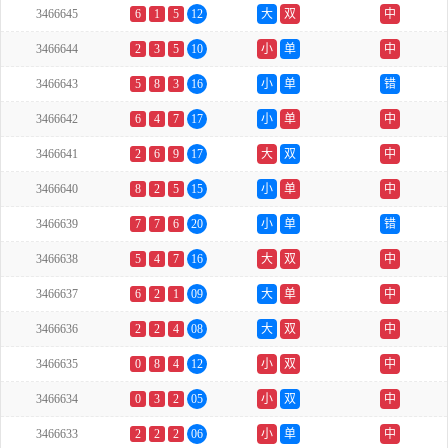
3466645
6
1
5
12
大
双
中
3466644
2
3
5
10
小
单
中
3466643
5
8
3
16
小
单
错
3466642
6
4
7
17
小
单
中
3466641
2
6
9
17
大
双
中
3466640
8
2
5
15
小
单
中
3466639
7
7
6
20
小
单
错
3466638
5
4
7
16
大
双
中
3466637
6
2
1
09
大
单
中
3466636
2
2
4
08
大
双
中
3466635
0
8
4
12
小
双
中
3466634
0
3
2
05
小
双
中
3466633
2
2
2
06
小
单
中