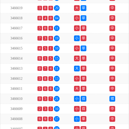
3466619
3
8
9
20
大
单
中
3466618
0
4
0
04
小
单
中
3466617
5
0
6
11
小
单
中
3466616
7
3
9
19
小
单
中
3466615
4
5
1
10
小
单
中
3466614
9
1
5
15
大
单
中
3466613
0
7
4
11
大
单
中
3466612
3
8
2
13
小
单
中
3466611
5
6
8
19
大
单
中
3466610
9
5
7
21
小
双
错
3466609
2
3
5
10
小
双
中
3466608
6
9
2
17
小
单
中