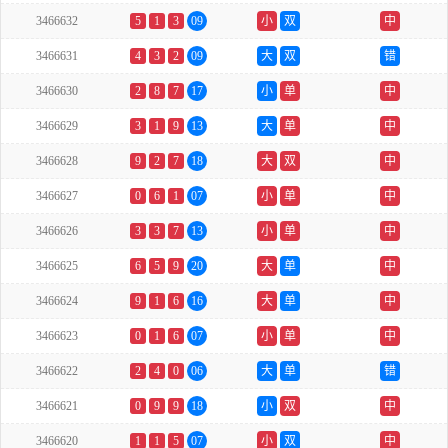
3466632
5
1
3
09
小
双
中
3466631
4
3
2
09
大
双
错
3466630
2
8
7
17
小
单
中
3466629
3
1
9
13
大
单
中
3466628
9
2
7
18
大
双
中
3466627
0
6
1
07
小
单
中
3466626
3
3
7
13
小
单
中
3466625
6
5
9
20
大
单
中
3466624
9
1
6
16
大
单
中
3466623
0
1
6
07
小
单
中
3466622
2
4
0
06
大
单
错
3466621
0
9
9
18
小
双
中
3466620
1
1
5
07
小
双
中