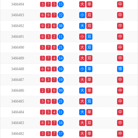
3466494
3
7
5
15
大
单
中
3466493
6
9
7
22
小
双
中
3466492
0
2
6
08
大
双
中
3466491
6
3
2
11
小
双
中
3466490
5
7
9
21
大
双
中
3466489
3
7
4
14
大
双
中
3466488
6
9
1
16
小
单
错
3466487
9
3
7
19
大
单
中
3466486
2
7
0
09
大
单
中
3466485
5
9
7
21
大
双
中
3466484
2
5
4
11
大
单
中
3466483
8
3
7
18
大
双
中
3466482
5
5
7
17
大
单
中