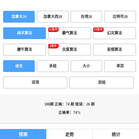
加拿大28
加拿大西28
台湾28
比特币28
商羊算法
霸气算法
幻灭算法
夔牛算法
灾星算法
妄想算法
组合
杀组
大小
单双
双项
双组
100期 正确：74 期 错误：26 期
正确率：74%
预测
走势
统计