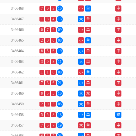
3466468
7
0
3
10
小
单
中
3466467
1
8
4
13
大
单
中
3466466
0
7
2
09
小
单
中
3466465
2
0
6
08
小
单
中
3466464
8
5
6
19
小
单
中
3466463
3
0
8
11
大
单
中
3466462
1
1
6
08
小
单
中
3466461
7
8
6
21
小
单
中
3466460
0
5
5
10
大
双
中
3466459
2
0
3
05
大
单
中
3466458
5
5
8
18
小
单
错
3466457
7
5
7
19
大
单
中