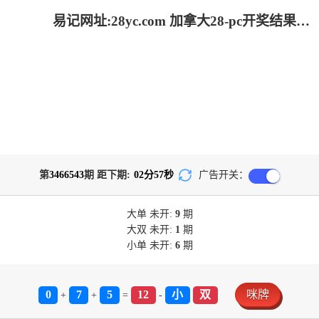
易记网址:28yc.com 加拿大28-pc开奖结果预测加拿大|加拿大28预测开奖官网咪牌|加拿大预测28在线预测官网_专注研究!
第
3466543
期 距下期:
02
分
57
秒
广告开关：
大单
未开:
9
期
大双
未开:
1
期
小单
未开:
6
期
0
7
5
12
小
双
咪牌
+
+
=
-