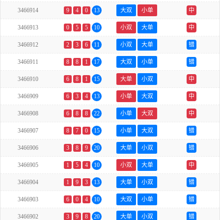
3466914
9
4
0
13
大双
小单
中
3466913
0
5
5
10
小双
大单
中
3466912
2
3
6
11
小双
大单
错
3466911
8
8
1
17
大双
小单
错
3466910
6
8
1
15
大单
小双
中
3466909
6
3
4
13
小单
大双
中
3466908
6
8
8
22
小单
大双
中
3466907
8
7
0
15
小单
大双
错
3466906
3
8
9
20
大单
小双
错
3466905
1
5
4
10
小双
大单
中
3466904
1
9
3
13
大单
小双
错
3466903
6
0
4
10
大双
小单
错
3466902
3
9
8
20
大单
小双
错