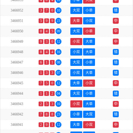
3466953
4
8
4
16
小单
大双
中
3466952
3
7
0
10
大双
小单
错
3466951
5
9
9
23
大单
小双
中
3466950
0
4
5
09
大双
小单
中
3466949
9
3
0
12
小双
大单
中
3466948
8
4
4
16
小双
大单
错
3466947
6
1
1
08
大双
小单
错
3466946
1
3
3
07
小双
大单
错
3466945
7
5
0
12
大单
小双
中
3466944
1
1
2
04
大双
小单
错
3466943
2
5
3
10
小双
大单
中
3466942
7
8
8
23
小单
大双
错
3466941
2
9
1
12
大单
小双
中