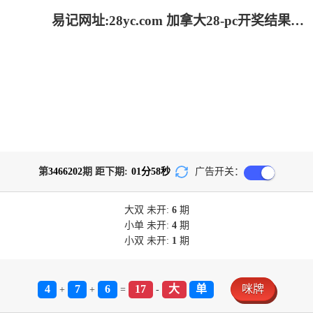
易记网址:28yc.com 加拿大28-pc开奖结果预测加拿大|加拿大28预测开奖官网咪牌|加拿大预测28在线预测官网_专注研究!
第
3466202
期 距下期:
01
分
57
秒
广告开关：
大双
未开:
6
期
小单
未开:
4
期
小双
未开:
1
期
4
7
6
17
大
单
咪牌
+
+
=
-