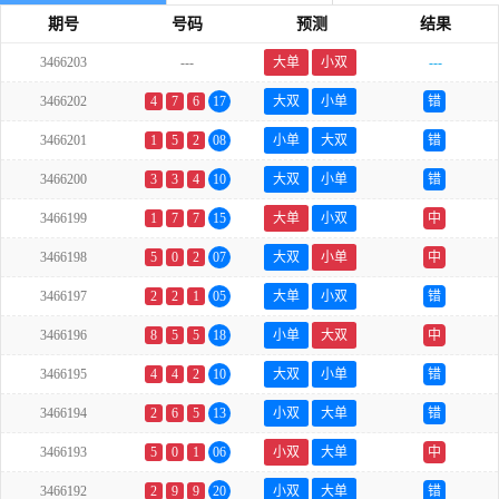
期号
号码
预测
结果
3466203
---
大单
小双
---
3466202
4
7
6
17
大双
小单
错
3466201
1
5
2
08
小单
大双
错
3466200
3
3
4
10
大双
小单
错
3466199
1
7
7
15
大单
小双
中
3466198
5
0
2
07
大双
小单
中
3466197
2
2
1
05
大单
小双
错
3466196
8
5
5
18
小单
大双
中
3466195
4
4
2
10
大双
小单
错
3466194
2
6
5
13
小双
大单
错
3466193
5
0
1
06
小双
大单
中
3466192
2
9
9
20
小双
大单
错