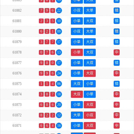
61883
9
8
2
19
小单
大双
错
61882
7
9
6
22
小双
大单
错
61881
2
3
5
10
小单
大双
错
61880
6
2
1
09
小双
大单
错
61879
3
7
7
17
小单
大双
错
61878
0
7
6
13
小单
大双
中
61877
9
8
0
17
小单
大双
错
61876
9
9
6
24
小单
大双
中
61875
1
1
4
06
大双
小单
错
61874
3
8
7
18
大双
小单
中
61873
6
8
6
20
小单
大双
中
61872
8
2
2
12
大单
小双
中
61871
6
6
4
16
小单
大双
中