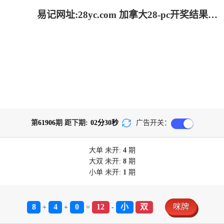
易记网址:28yc.com 加拿大28-pc开奖结果预测加拿大|加拿大28预测开奖官网咪牌|加拿大预测28在线预测官网_专注研究!
第
61906
期 距下期:
02
分
30
秒
广告开关：
大单
未开:
4
期
大双
未开:
8
期
小单
未开:
1
期
8
4
0
12
小
双
咪牌
+
+
=
-