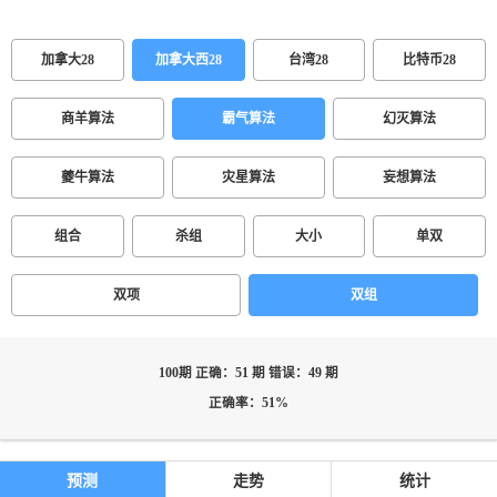
加拿大28
加拿大西28
台湾28
比特币28
商羊算法
霸气算法
幻灭算法
夔牛算法
灾星算法
妄想算法
组合
杀组
大小
单双
双项
双组
100期 正确：51 期 错误：49 期
正确率：51%
预测
走势
统计