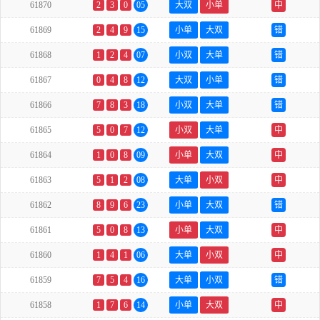
61870
2
3
0
05
大双
小单
中
61869
2
4
9
15
小单
大双
错
61868
1
2
4
07
小双
大单
错
61867
0
4
8
12
大双
小单
错
61866
7
8
3
18
小双
大单
错
61865
5
0
7
12
小双
大单
中
61864
1
0
8
09
小单
大双
中
61863
5
1
2
08
大单
小双
中
61862
8
9
6
23
小单
大双
错
61861
5
0
8
13
小单
大双
中
61860
1
4
1
06
大单
小双
中
61859
7
5
4
16
大单
小双
错
61858
1
7
6
14
小单
大双
中