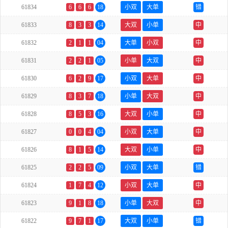
61834
6
6
6
18
小双
大单
错
61833
8
3
3
14
大双
小单
中
61832
2
1
1
04
大单
小双
中
61831
2
2
1
05
小单
大双
中
61830
6
2
9
17
小双
大单
中
61829
8
3
7
18
小单
大双
中
61828
8
5
3
16
大双
小单
中
61827
0
0
4
04
小双
大单
中
61826
8
1
5
14
大双
小单
中
61825
2
2
5
09
小双
大单
错
61824
1
7
4
12
小双
大单
中
61823
9
1
8
18
小单
大双
中
61822
9
7
1
17
大双
小单
错