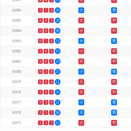
62087
4
8
3
15
大
中
62086
5
7
4
16
小
错
62085
6
9
5
20
大
中
62084
6
0
3
09
小
中
62083
0
7
4
11
大
错
62082
2
6
5
13
小
中
62081
9
6
8
23
大
中
62080
9
3
9
21
小
错
62079
8
0
4
12
小
中
62078
3
9
4
16
大
中
62077
9
3
9
21
小
错
62076
2
5
1
08
大
错
62075
1
3
7
11
小
中