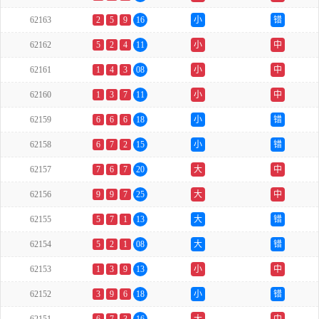
62163
2
5
9
16
小
错
62162
5
2
4
11
小
中
62161
1
4
3
08
小
中
62160
1
3
7
11
小
中
62159
6
6
6
18
小
错
62158
6
7
2
15
小
错
62157
7
6
7
20
大
中
62156
9
9
7
25
大
中
62155
5
7
1
13
大
错
62154
5
2
1
08
大
错
62153
1
3
9
13
小
中
62152
3
9
6
18
小
错