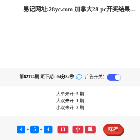
易记网址:28yc.com 加拿大28-pc开奖结果预测加拿大|加拿大28预测开奖官网咪牌|加拿大预测28在线预测官网_专注研究!
第
62174
期 距下期:
04
分
32
秒
广告开关：
大单
未开:
5
期
大双
未开:
1
期
小双
未开:
2
期
4
5
4
13
小
单
咪牌
+
+
=
-