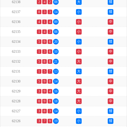
62138
2
4
2
08
大
错
62137
8
3
3
14
小
错
62136
4
1
4
09
小
中
62135
1
4
3
08
小
中
62134
5
9
6
20
小
错
62133
1
3
6
10
小
中
62132
5
8
8
21
大
中
62131
1
5
7
13
大
错
62130
5
9
0
14
大
中
62129
3
9
4
16
大
中
62128
0
9
9
18
大
中
62127
3
8
3
14
小
错
62126
3
7
9
19
小
错