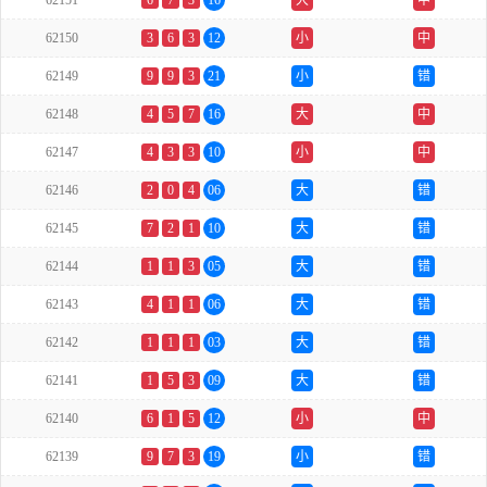
62151
6
7
3
16
大
中
62150
3
6
3
12
小
中
62149
9
9
3
21
小
错
62148
4
5
7
16
大
中
62147
4
3
3
10
小
中
62146
2
0
4
06
大
错
62145
7
2
1
10
大
错
62144
1
1
3
05
大
错
62143
4
1
1
06
大
错
62142
1
1
1
03
大
错
62141
1
5
3
09
大
错
62140
6
1
5
12
小
中
62139
9
7
3
19
小
错