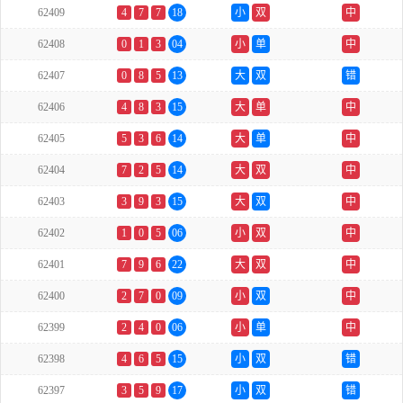
62409
4
7
7
18
小
双
中
62408
0
1
3
04
小
单
中
62407
0
8
5
13
大
双
错
62406
4
8
3
15
大
单
中
62405
5
3
6
14
大
单
中
62404
7
2
5
14
大
双
中
62403
3
9
3
15
大
双
中
62402
1
0
5
06
小
双
中
62401
7
9
6
22
大
双
中
62400
2
7
0
09
小
双
中
62399
2
4
0
06
小
单
中
62398
4
6
5
15
小
双
错
62397
3
5
9
17
小
双
错