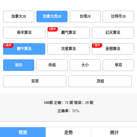
加拿大28
加拿大西28
台湾28
比特币28
商羊算法
霸气算法
幻灭算法
夔牛算法
灾星算法
妄想算法
组合
杀组
大小
单双
双项
双组
100期 正确：71 期 错误：29 期
正确率：71%
预测
走势
统计