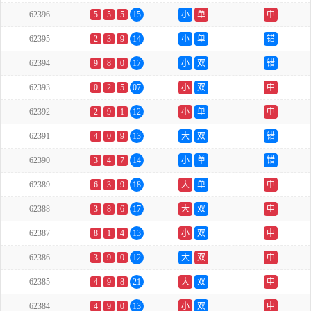
62396
5
5
5
15
小
单
中
62395
2
3
9
14
小
单
错
62394
9
8
0
17
小
双
错
62393
0
2
5
07
小
双
中
62392
2
9
1
12
小
单
中
62391
4
0
9
13
大
双
错
62390
3
4
7
14
小
单
错
62389
6
3
9
18
大
单
中
62388
3
8
6
17
大
双
中
62387
8
1
4
13
小
双
中
62386
3
9
0
12
大
双
中
62385
4
9
8
21
大
双
中
62384
4
9
0
13
小
双
中