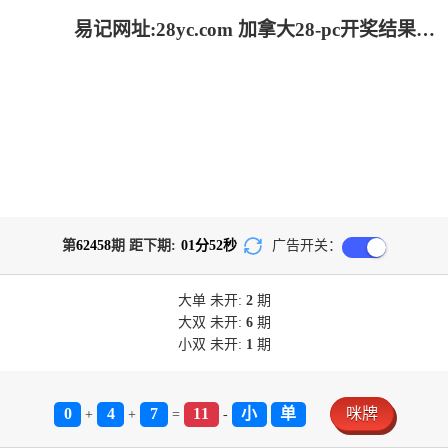
易记网址:28yc.com 加拿大28-pc开奖结果预测加拿大|加拿大28预测开奖官网咪牌|加拿大预测28在线预测官网_专注研究!
第
62458
期 距下期:
01
分
52
秒
广告开关：
大单
未开:
2
期
大双
未开:
6
期
小双
未开:
1
期
0
4
7
11
小
单
咪牌
+
+
=
-