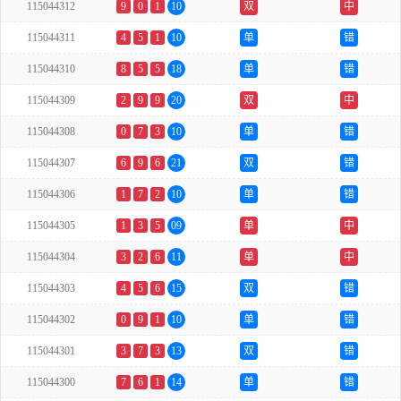
115044312
9
0
1
10
双
中
115044311
4
5
1
10
单
错
115044310
8
5
5
18
单
错
115044309
2
9
9
20
双
中
115044308
0
7
3
10
单
错
115044307
6
9
6
21
双
错
115044306
1
7
2
10
单
错
115044305
1
3
5
09
单
中
115044304
3
2
6
11
单
中
115044303
4
5
6
15
双
错
115044302
0
9
1
10
单
错
115044301
3
7
3
13
双
错
115044300
7
6
1
14
单
错