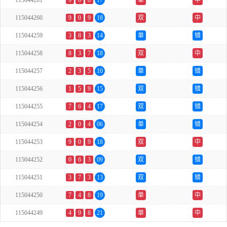
115044261
9
0
8
17
单
中
115044260
9
0
9
18
双
中
115044259
3
8
3
14
单
错
115044258
8
3
7
18
双
中
115044257
2
3
5
10
单
错
115044256
1
5
9
15
双
错
115044255
7
6
4
17
双
错
115044254
2
0
4
06
单
错
115044253
9
0
9
18
双
中
115044252
0
6
3
09
双
错
115044251
3
7
3
13
双
错
115044250
7
4
8
19
单
中
115044249
4
9
8
21
单
中