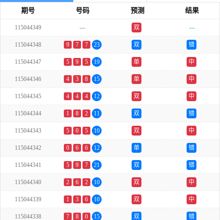
期号
号码
预测
结果
115044349
---
双
---
115044348
9
7
7
23
双
错
115044347
5
9
5
19
单
中
115044346
4
3
8
15
单
中
115044345
4
4
4
12
双
中
115044344
1
8
2
11
双
错
115044343
5
0
5
10
双
中
115044342
0
6
6
12
单
错
115044341
5
9
7
21
双
错
115044340
2
6
2
10
双
中
115044339
1
3
6
10
双
中
115044338
7
8
0
15
双
错