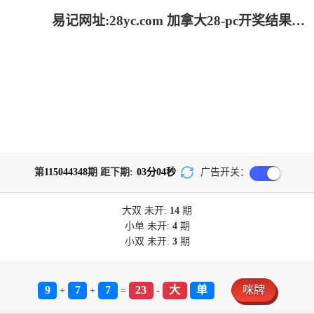
易记网址:28yc.com 加拿大28-pc开奖结果预测加拿大|加拿大28预测开奖官网咪牌|加拿大预测28在线预测官网_专注研究!
第
115044348
期 距下期:
03
分
04
秒
广告开关：
大双
未开:
14
期
小单
未开:
4
期
小双
未开:
3
期
9
7
7
23
大
单
咪牌
+
+
=
-