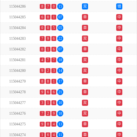
115044286
8
7
0
15
双
错
115044285
6
0
1
07
单
中
115044284
0
0
5
05
单
中
115044283
7
9
6
22
双
中
115044282
0
1
6
07
单
中
115044281
4
7
7
18
双
中
115044280
9
2
3
14
双
中
115044279
8
8
1
17
单
中
115044278
9
6
6
21
单
中
115044277
3
1
6
10
双
中
115044276
7
2
9
18
双
中
115044275
9
0
4
13
单
中
115044274
1
6
4
11
单
中