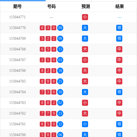
期号
号码
预测
结果
115044771
---
小
---
单
115044770
6
3
0
09
大
错
115044769
5
2
2
09
大
错
115044768
6
5
4
15
大
中
115044767
2
1
0
03
小
中
115044766
8
2
6
16
大
中
115044765
8
9
8
25
大
中
115044764
7
3
0
10
大
错
115044763
0
0
2
02
小
中
115044762
7
7
9
23
大
中
115044761
8
5
9
22
小
错
115044760
5
0
1
06
大
错