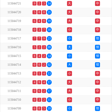
115044721
9
2
3
14
大
中
115044720
5
8
8
21
大
中
115044719
6
4
9
19
大
中
115044718
0
3
7
10
小
中
115044717
7
7
9
23
小
错
115044716
5
2
2
09
大
错
115044715
8
4
2
14
小
错
115044714
0
0
2
02
大
错
115044713
8
1
4
13
小
中
115044712
4
9
4
17
大
中
115044711
9
6
2
17
大
中
115044710
6
3
2
11
小
中
115044709
6
8
5
19
小
错