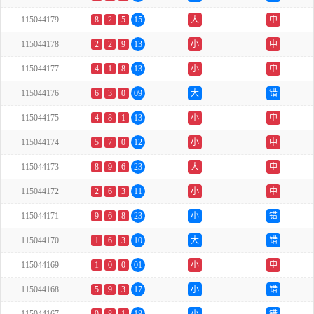
115044179
8
2
5
15
大
中
115044178
2
2
9
13
小
中
115044177
4
1
8
13
小
中
115044176
6
3
0
09
大
错
115044175
4
8
1
13
小
中
115044174
5
7
0
12
小
中
115044173
8
9
6
23
大
中
115044172
2
6
3
11
小
中
115044171
9
6
8
23
小
错
115044170
1
6
3
10
大
错
115044169
1
0
0
01
小
中
115044168
5
9
3
17
小
错