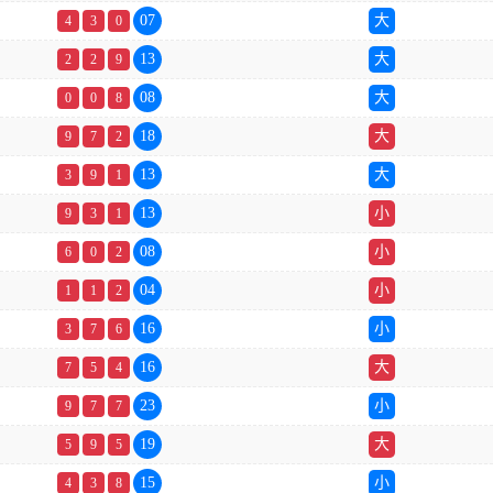
07
大
4
3
0
13
大
2
2
9
08
大
0
0
8
18
大
9
7
2
13
大
3
9
1
13
小
9
3
1
08
小
6
0
2
04
小
1
1
2
16
小
3
7
6
16
大
7
5
4
23
小
9
7
7
19
大
5
9
5
15
小
4
3
8