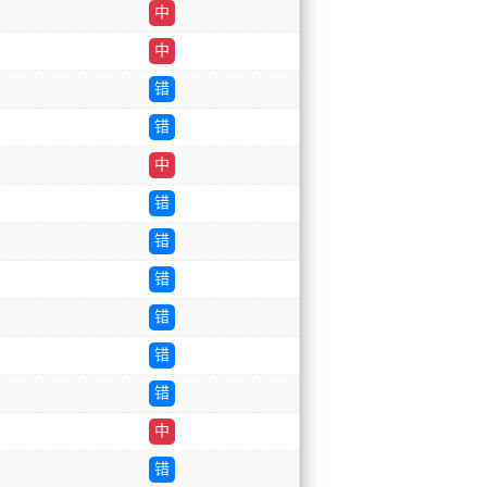
中
中
错
错
中
错
错
错
错
错
错
中
错