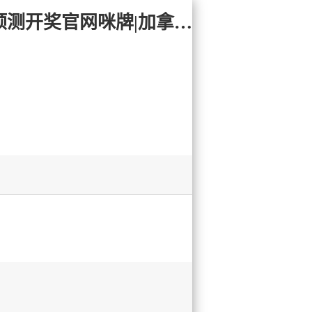
易记网址:28yc.com 加拿大28-pc开奖结果预测加拿大|加拿大28预测开奖官网咪牌|加拿大预测28在线预测官网_专注研究!