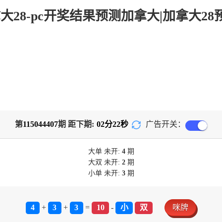
第
115044407
期 距下期:
02
分
22
秒
广告开关：
大单
未开:
4
期
大双
未开:
2
期
小单
未开:
3
期
4
+
3
+
3
=
10
-
小
双
咪牌