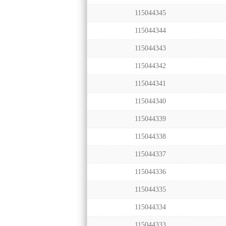
115044345
115044344
115044343
115044342
115044341
115044340
115044339
115044338
115044337
115044336
115044335
115044334
115044333