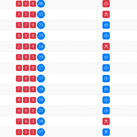
06
小
0
6
0
15
大
3
5
7
21
小
5
7
9
23
小
8
9
6
14
大
2
3
9
19
小
5
9
5
17
小
6
2
9
17
小
2
8
7
19
小
7
3
9
19
小
9
1
9
21
小
4
9
8
18
大
7
8
3
07
大
1
5
1