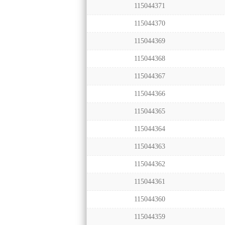
115044371
115044370
115044369
115044368
115044367
115044366
115044365
115044364
115044363
115044362
115044361
115044360
115044359