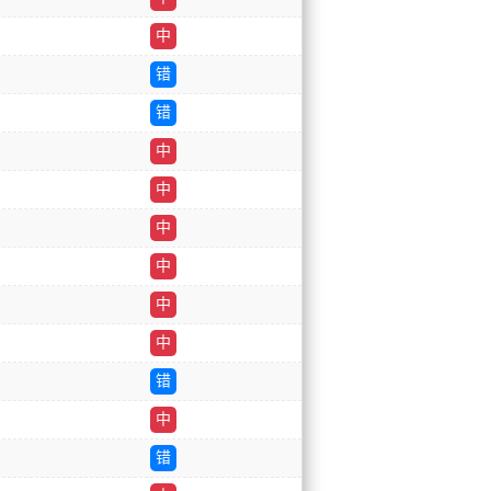
中
错
错
中
中
中
中
中
中
错
中
错