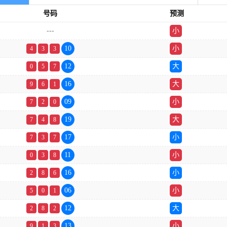
号码
预测
---
小
双
10
小
4
3
3
12
大
0
5
7
16
大
9
6
1
09
小
7
2
0
19
大
7
4
8
17
小
7
3
7
11
小
0
3
8
16
小
2
8
6
06
小
5
0
1
12
大
2
8
2
13
小
9
1
3