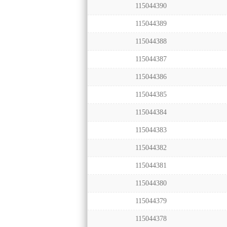
115044390
115044389
115044388
115044387
115044386
115044385
115044384
115044383
115044382
115044381
115044380
115044379
115044378