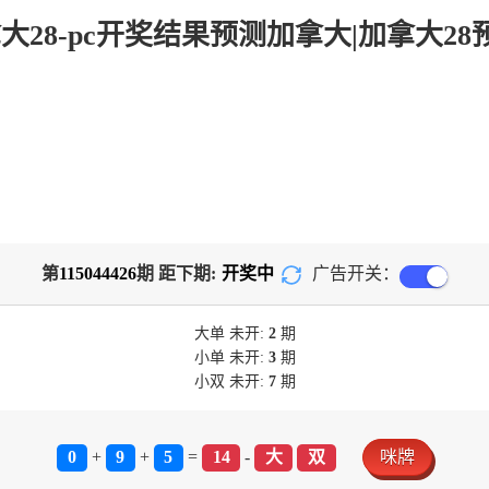
第
115044426
期 距下期:
开奖中
广告开关：
大单
未开:
2
期
小单
未开:
3
期
小双
未开:
7
期
0
+
9
+
5
=
14
-
大
双
咪牌