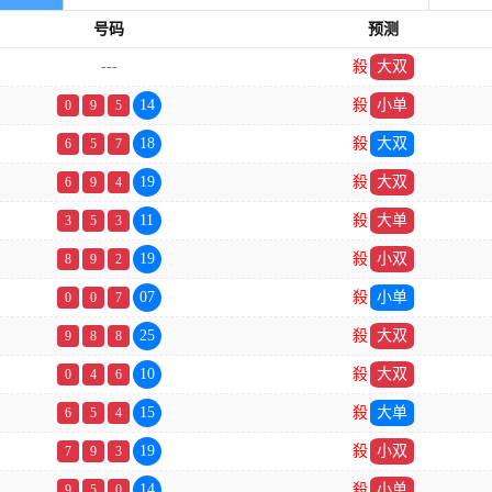
号码
预测
---
殺
大双
14
殺
小单
0
9
5
18
殺
大双
6
5
7
19
殺
大双
6
9
4
11
殺
大单
3
5
3
19
殺
小双
8
9
2
07
殺
小单
0
0
7
25
殺
大双
9
8
8
10
殺
大双
0
4
6
15
殺
大单
6
5
4
19
殺
小双
7
9
3
14
殺
小单
9
5
0