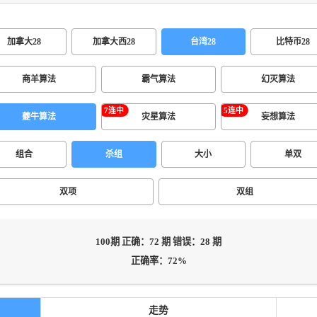
加拿大28
加拿大西28
台湾28
比特币28
商羊算法
霸气算法
幻灭算法
夔牛算法
灾星算法
妄想算法
组合
杀组
大小
单双
双项
双组
100期 正确：72 期 错误：28 期
正确率：72%
走势