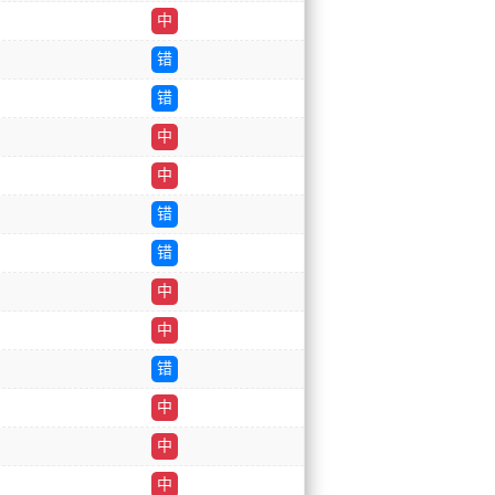
中
错
错
中
中
错
错
中
中
错
中
中
中