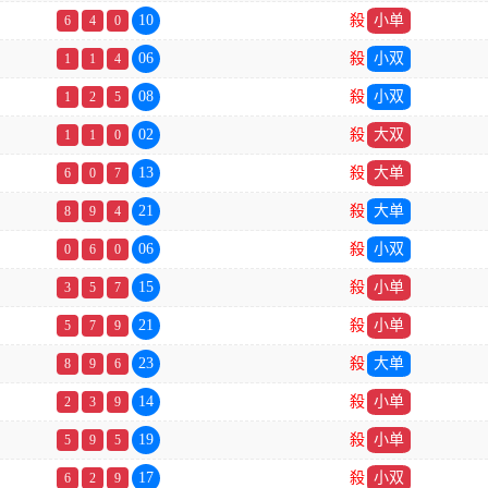
10
殺
小单
6
4
0
06
殺
小双
1
1
4
08
殺
小双
1
2
5
02
殺
大双
1
1
0
13
殺
大单
6
0
7
21
殺
大单
8
9
4
06
殺
小双
0
6
0
15
殺
小单
3
5
7
21
殺
小单
5
7
9
23
殺
大单
8
9
6
14
殺
小单
2
3
9
19
殺
小单
5
9
5
17
殺
小双
6
2
9