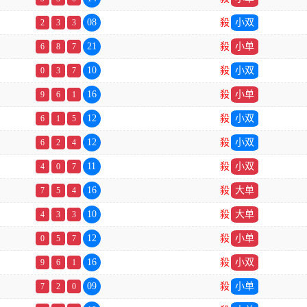
08
殺
小双
2
3
3
21
殺
小单
6
8
7
10
殺
小双
0
3
7
16
殺
小单
9
6
1
12
殺
小双
6
1
5
12
殺
小双
6
2
4
11
殺
小双
4
0
7
16
殺
大单
7
5
4
10
殺
大单
4
3
3
12
殺
小单
0
5
7
16
殺
小双
9
6
1
09
殺
小单
7
2
0