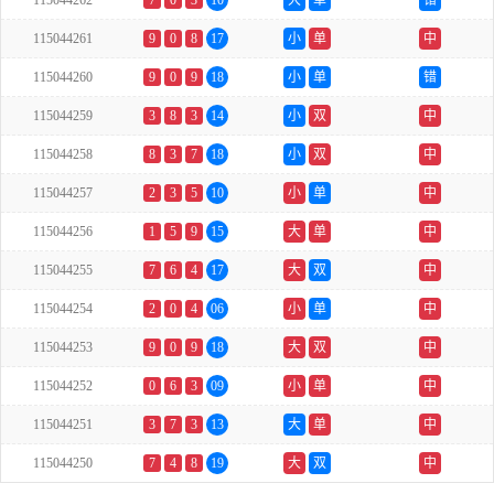
115044262
7
0
3
10
大
单
错
115044261
9
0
8
17
小
单
中
115044260
9
0
9
18
小
单
错
115044259
3
8
3
14
小
双
中
115044258
8
3
7
18
小
双
中
115044257
2
3
5
10
小
单
中
115044256
1
5
9
15
大
单
中
115044255
7
6
4
17
大
双
中
115044254
2
0
4
06
小
单
中
115044253
9
0
9
18
大
双
中
115044252
0
6
3
09
小
单
中
115044251
3
7
3
13
大
单
中
115044250
7
4
8
19
大
双
中