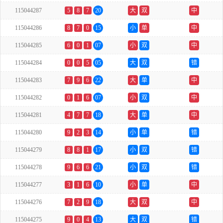
115044287
5
8
7
20
大
双
中
115044286
8
7
0
15
小
单
中
115044285
6
0
1
07
小
双
中
115044284
0
0
5
05
大
双
错
115044283
7
9
6
22
大
单
中
115044282
0
1
6
07
小
双
中
115044281
4
7
7
18
大
单
中
115044280
9
2
3
14
小
单
错
115044279
8
8
1
17
小
双
错
115044278
9
6
6
21
小
双
错
115044277
3
1
6
10
小
单
中
115044276
7
2
9
18
大
双
中
115044275
9
0
4
13
大
双
错