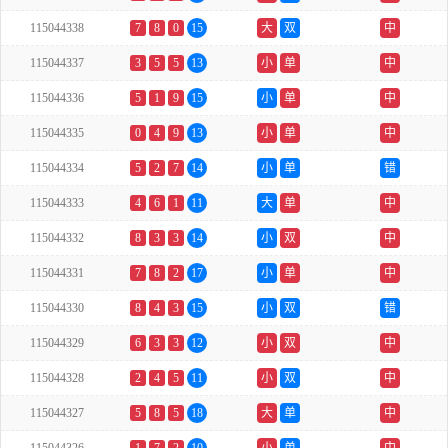
115044338
7
8
0
15
大
双
中
115044337
3
5
5
13
小
单
中
115044336
5
1
9
15
小
单
中
115044335
0
4
9
13
小
单
中
115044334
5
2
7
14
小
单
错
115044333
4
6
1
11
大
单
中
115044332
8
3
3
14
小
双
中
115044331
7
8
2
17
小
单
中
115044330
8
4
3
15
小
双
错
115044329
6
3
3
12
小
双
中
115044328
2
4
5
11
小
双
中
115044327
5
8
5
18
大
单
中