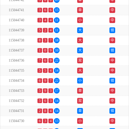
115044742
3
0
0
03
单
中
115044741
3
6
6
15
单
中
115044740
3
4
4
11
小
中
115044739
5
2
4
11
大
错
115044738
8
3
7
18
大
中
115044737
1
0
9
10
大
错
115044736
7
6
9
22
双
中
115044735
5
5
4
14
大
中
115044734
6
9
7
22
小
错
115044733
5
9
3
17
单
中
115044732
5
6
3
14
双
中
115044731
2
8
4
14
单
错
115044730
6
3
4
13
小
中