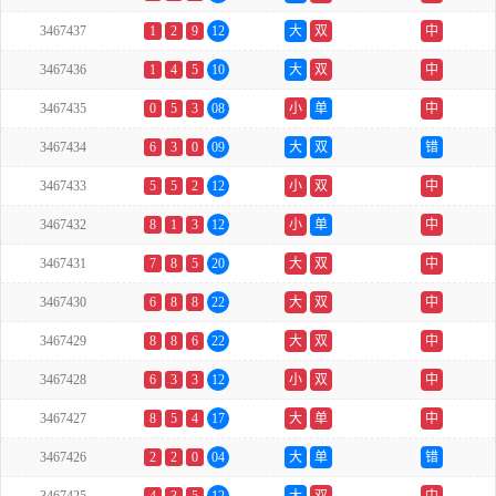
3467437
1
2
9
12
大
双
中
3467436
1
4
5
10
大
双
中
3467435
0
5
3
08
小
单
中
3467434
6
3
0
09
大
双
错
3467433
5
5
2
12
小
双
中
3467432
8
1
3
12
小
单
中
3467431
7
8
5
20
大
双
中
3467430
6
8
8
22
大
双
中
3467429
8
8
6
22
大
双
中
3467428
6
3
3
12
小
双
中
3467427
8
5
4
17
大
单
中
3467426
2
2
0
04
大
单
错