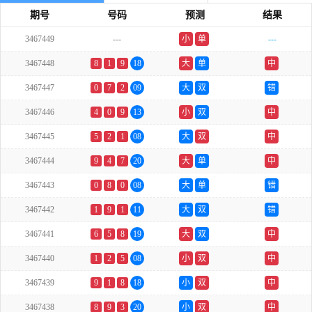
期号
号码
预测
结果
3467449
---
小
单
---
3467448
8
1
9
18
大
单
中
3467447
0
7
2
09
大
双
错
3467446
4
0
9
13
小
双
中
3467445
5
2
1
08
大
双
中
3467444
9
4
7
20
大
单
中
3467443
0
8
0
08
大
单
错
3467442
1
9
1
11
大
双
错
3467441
6
5
8
19
大
双
中
3467440
1
2
5
08
小
双
中
3467439
9
1
8
18
小
双
中
3467438
8
9
3
20
小
双
中