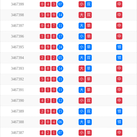
3467399
0
4
3
07
小
双
中
3467398
5
0
9
14
大
双
中
3467397
0
4
7
11
大
单
中
3467396
1
8
8
17
小
单
中
3467395
6
9
9
24
小
单
错
3467394
2
1
2
05
大
双
错
3467393
6
8
0
14
大
单
中
3467392
5
6
0
11
小
单
中
3467391
1
1
9
11
大
单
中
3467390
4
7
1
12
小
双
中
3467389
2
9
4
15
小
双
错
3467388
2
0
4
06
大
单
错
3467387
4
2
1
07
小
单
中