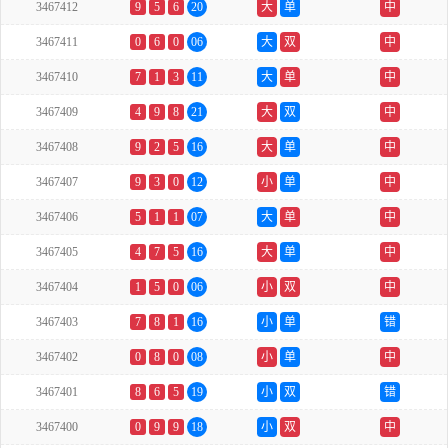
3467412
9
5
6
20
大
单
中
3467411
0
6
0
06
大
双
中
3467410
7
1
3
11
大
单
中
3467409
4
9
8
21
大
双
中
3467408
9
2
5
16
大
单
中
3467407
9
3
0
12
小
单
中
3467406
5
1
1
07
大
单
中
3467405
4
7
5
16
大
单
中
3467404
1
5
0
06
小
双
中
3467403
7
8
1
16
小
单
错
3467402
0
8
0
08
小
单
中
3467401
8
6
5
19
小
双
错
3467400
0
9
9
18
小
双
中