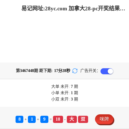
易记网址:28yc.com 加拿大28-pc开奖结果预测加拿大|加拿大28预测开奖官网咪牌|加拿大预测28在线预测官网_专注研究!
第
3467448
期 距下期:
17
分
28
秒
广告开关：
大单
未开:
7
期
小单
未开:
1
期
小双
未开:
3
期
8
1
9
18
大
双
咪牌
+
+
=
-