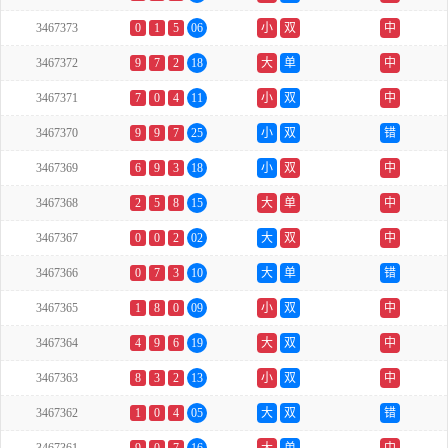
3467373
0
1
5
06
小
双
中
3467372
9
7
2
18
大
单
中
3467371
7
0
4
11
小
双
中
3467370
9
9
7
25
小
双
错
3467369
6
9
3
18
小
双
中
3467368
2
5
8
15
大
单
中
3467367
0
0
2
02
大
双
中
3467366
0
7
3
10
大
单
错
3467365
1
8
0
09
小
双
中
3467364
4
9
6
19
大
双
中
3467363
8
3
2
13
小
双
中
3467362
1
0
4
05
大
双
错