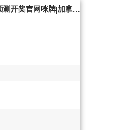
易记网址:28yc.com 加拿大28-pc开奖结果预测加拿大|加拿大28预测开奖官网咪牌|加拿大预测28在线预测官网_专注研究!