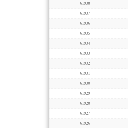
61938
61937
61936
61935
61934
61933
61932
61931
61930
61929
61928
61927
61926