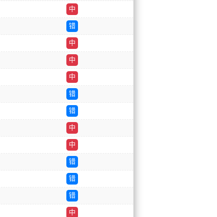
中
错
中
中
中
错
错
中
中
错
错
错
中