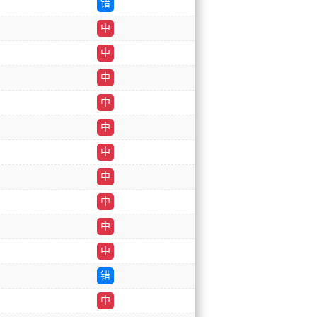
错
中
中
中
中
中
中
中
中
中
中
错
中