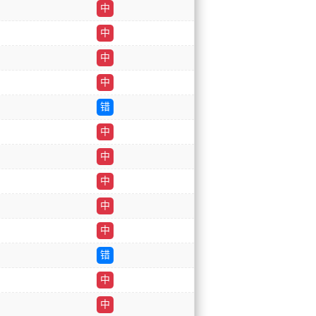
中
中
中
中
错
中
中
中
中
中
错
中
中