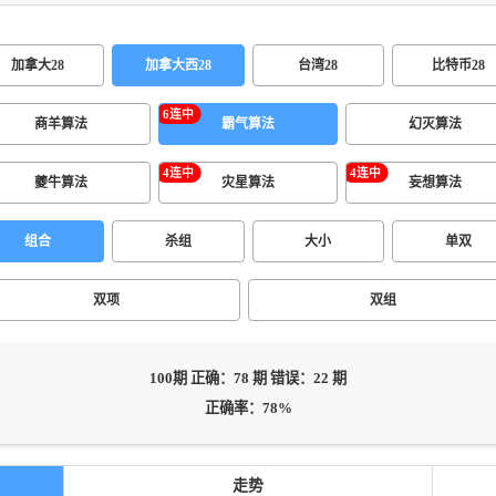
加拿大28
加拿大西28
台湾28
比特币28
商羊算法
霸气算法
幻灭算法
夔牛算法
灾星算法
妄想算法
组合
杀组
大小
单双
双项
双组
100期 正确：78 期 错误：22 期
正确率：78%
走势