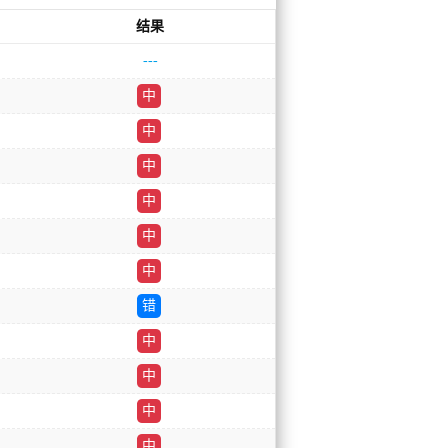
结果
---
中
中
中
中
中
中
错
中
中
中
中