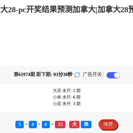
第
61974
期 距下期:
03
分
29
秒
广告开关：
大双
未开:
2
期
小单
未开:
6
期
小双
未开:
3
期
5
+
4
+
6
=
15
-
大
单
咪牌